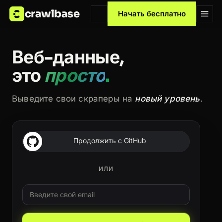
crawlbase
Начать бесплатно
Веб-данные,
это
просто
.
Выведите свои скраперы на
новый уровень
.
Продолжить с GitHub
ИЛИ
Email
Leave this field blank