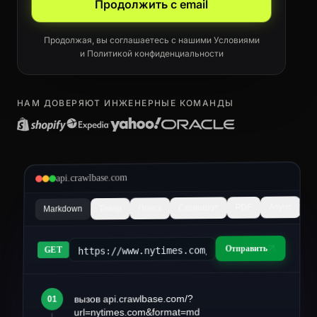
Продолжить с email
Продолжая, вы соглашаетесь с нашими
Условиями
и
Политикой конфиденциальности
НАМ ДОВЕРЯЮТ ИНЖЕНЕРНЫЕ КОМАНДЫ
api.crawlbase.com
Async
PDF
Скриншот
Поиск
Товар
Markdown
Отправить
https://www.nytimes.com/2026/03/article&fo
GET
вызов api.crawlbase.com/?
01
article.md
url=nytimes.com&format=md