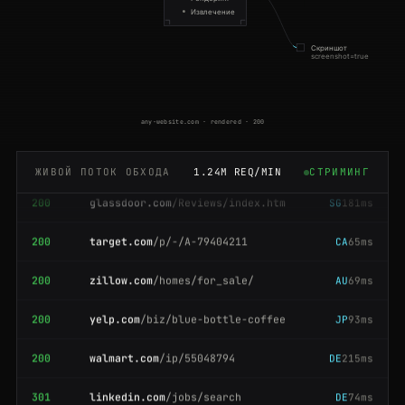
Извлечение
200
github.com
/crawlbase
NL
166ms
Скриншот
200
tripadvisor.com
/Restaurants-g60763
DE
42ms
screenshot=true
200
ebay.com
/itm/204512389011
BR
173ms
any-website.com · rendered · 200
200
zillow.com
/homes/for_sale/
FR
173ms
200
glassdoor.com
/Reviews/index.htm
SG
181ms
ЖИВОЙ ПОТОК ОБХОДА
1.24M REQ/MIN
СТРИМИНГ
200
target.com
/p/-/A-79404211
CA
65ms
200
zillow.com
/homes/for_sale/
AU
69ms
200
yelp.com
/biz/blue-bottle-coffee
JP
93ms
200
walmart.com
/ip/55048794
DE
215ms
301
linkedin.com
/jobs/search
DE
74ms
200
zillow.com
/homes/for_sale/
JP
116ms