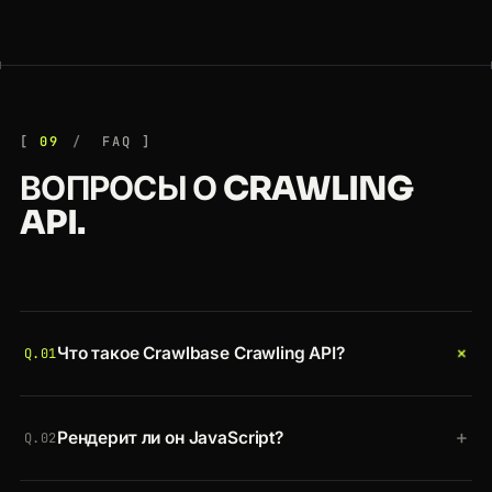
09
FAQ
ВОПРОСЫ О CRAWLING
API.
+
Что такое Crawlbase Crawling API?
Q.01
Единый REST API, который обходит любой URL
+
Рендерит ли он JavaScript?
через резидентные прокси в настоящем
Q.02
браузере, обходит бот-проверки и CAPTCHA, и