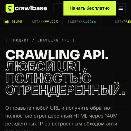
crawlbase
Начать бесплатно
В ЭФИРЕ
АПТАЙМ
99.99%
ЗАДЕРЖКА
142ms
СЕТЬ
РАБ
ПРОДУКТ / CRAWLING API
CRAWLING API.
ЛЮБОЙ URL,
ПОЛНОСТЬЮ
ОТРЕНДЕРЕННЫЙ.
Отправьте любой URL и получите обратно
полностью отрендеренный HTML через 140M
резидентных IP со встроенным обходом анти-