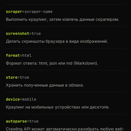
scraper
=scraper-name
Выполнить краулинг, затем извлечь данные скрапером.
screenshot
=true
Делать скриншоты браузера в виде изображений.
format
=html
Формат ответа: html, json или md (Markdown).
store
=true
Хранить полученные данные в облаке.
device
=mobile
Краулинг на мобильных устройствах или десктопе.
autoparse
=true
Crawling API может автоматически разобрать любую веб-