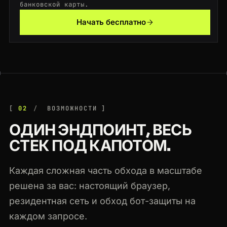
банковской карты.
200
linkedin.com
/jobs/search
BR
193ms
Начать бесплатно
200
target.com
/p/-/A-79404211
DE
134ms
02
ВОЗМОЖНОСТИ
ОДИН ЭНДПОИНТ, ВЕСЬ
СТЕК ПОД КАПОТОМ.
Каждая сложная часть обхода в масштабе
решена за вас: настоящий браузер,
резидентная сеть и обход бот-защиты на
каждом запросе.