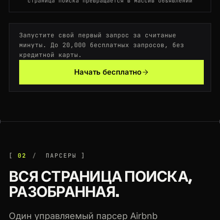
страница поиска превращается в массив объявлений
200
airbnb.com
/rooms/88102937
US
156ms
200
airbnb.com
/s/Barcelona--Spain/homes
GB
171ms
Запустите свой первый запрос за считаные
минуты. До 20,000 бесплатных запросов, без
кредитной карты.
200
airbnb.com
/rooms/88102937
JP
55ms
Начать бесплатно
200
airbnb.com
/s/Rome--Italy/homes
BR
96ms
02
ПАРСЕРЫ
ВСЯ СТРАНИЦА ПОИСКА,
РАЗОБРАННАЯ.
Один управляемый парсер Airbnb