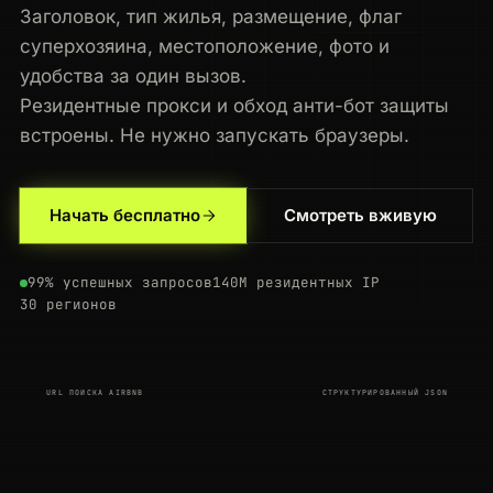
Заголовок, тип жилья, размещение, флаг
суперхозяина, местоположение, фото и
удобства за один вызов.
Резидентные прокси и обход анти-бот защиты
встроены. Не нужно запускать браузеры.
Начать бесплатно
Смотреть вживую
200
airbnb.com
/s/Lisbon--Portugal/homes?adults=2
AU
145ms
301
airbnb.com
/s/New-York--NY/homes
JP
210ms
99% успешных запросов
140M резидентных IP
30 регионов
200
airbnb.com
/rooms/88102937
FR
44ms
200
airbnb.com
/rooms/88102937
JP
44ms
URL ПОИСКА AIRBNB
СТРУКТУРИРОВАННЫЙ JSON
200
airbnb.com
/s/Lisbon--Portugal/homes
IN
211ms
200
airbnb.com
/s/New-York--NY/homes
JP
107ms