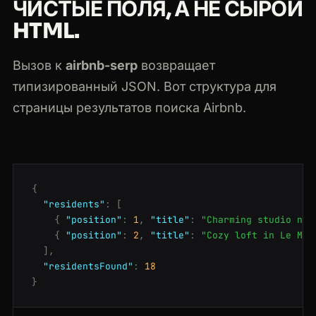
ЧИСТЫЕ ПОЛЯ, А НЕ СЫРОЙ
HTML.
Вызов к
airbnb-serp
возвращает
типизированный JSON. Вот структура для
страницы результатов поиска Airbnb.
{
"residents"
:
[
{
"position"
:
1
,
"title"
:
"Charming studio nea
{
"position"
:
2
,
"title"
:
"Cozy loft in Le Mar
],
"residentsFound"
:
18
}