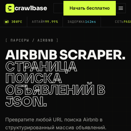
crawlbase
Начать бесплатно
В ЭФИРЕ
АПТАЙМ
99.99%
ЗАДЕРЖКА
142ms
СЕТЬ
РАБ
ПАРСЕРЫ / AIRBNB
AIRBNB SCRAPER.
СТРАНИЦА
ПОИСКА
ОБЪЯВЛЕНИЙ В
JSON.
Превратите любой URL поиска Airbnb в
структурированный массив объявлений.