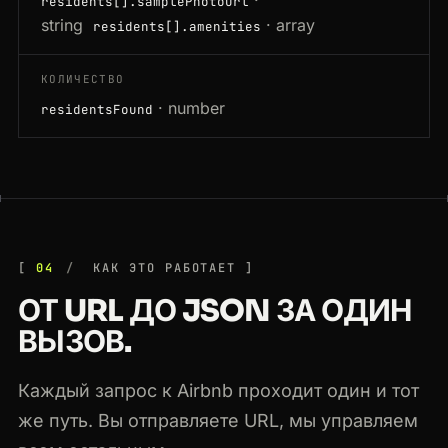
·
residents[].samplePhotoUrl
string
· array
residents[].amenities
КОЛИЧЕСТВО
· number
residentsFound
04
КАК ЭТО РАБОТАЕТ
ОТ URL ДО JSON ЗА ОДИН
ВЫЗОВ.
Каждый запрос к Airbnb проходит один и тот
же путь. Вы отправляете URL, мы управляем