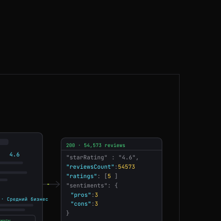
JP
108ms
SG
184ms
NL
170ms
DE
124ms
SG
73ms
ES
90ms
200 · 54,573 reviews
GB
74ms
4.6
"starRating"
: "4.6",
SG
79ms
"ratings"
: [
5
]
"sentiments": {
BR
105ms
"pros"
:
3
 · Средний бизнес
"cons"
:
3
}
FR
209ms
инусы