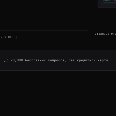
ment
-cloud/reviews
страница от
свой URL
-cloud/reviews
s
ы. До 20,000 бесплатных запросов, без кредитной карты.
-cloud/reviews
s
ment