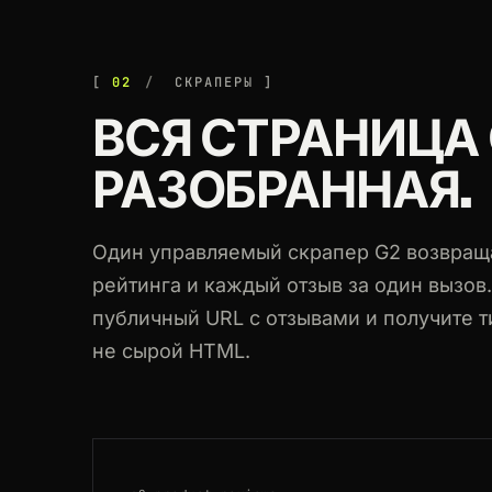
200
g2.com
/products/shopify/reviews
200
g2.com
/products/figma/reviews
02
СКРАПЕРЫ
ВСЯ СТРАНИЦА
200
g2.com
/products/canva/reviews
РАЗОБРАННАЯ.
200
g2.com
/products/zoom/reviews
200
g2.com
/products/zendesk-support-
Один управляемый скрапер G2 возвраща
рейтинга и каждый отзыв за один вызов.
публичный URL с отзывами и получите 
не сырой HTML.