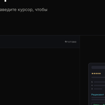
аведите курсор, чтобы
ment
-cloud/reviews
готово
ment
-cloud/reviews
★★★★★
5
4
3
Рецензент
Плюсы · М