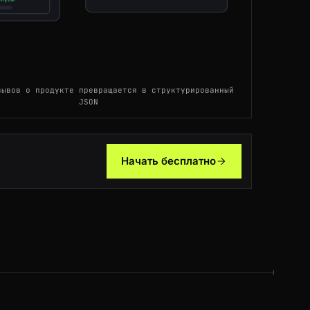
JP
204ms
DE
57ms
зывов о продукте превращается в структурированный
SG
142ms
JSON
NL
196ms
IN
92ms
Начать бесплатно
JP
69ms
DE
147ms
JP
150ms
ES
165ms