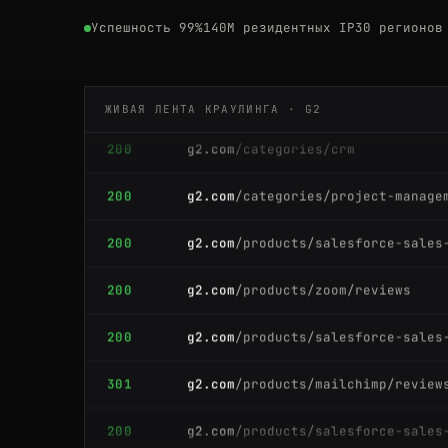
200
g2.com
/products/shopify/reviews
Успешность 99%
140M резидентных IP
30 регионов
200
g2.com
/products/intercom/reviews
ЖИВАЯ ЛЕНТА КРАУЛИНГА · G2
200
g2.com
/categories/crm
200
g2.com
/categories/project-manage
200
g2.com
/products/salesforce-sales
200
g2.com
/products/zoom/reviews
200
g2.com
/products/salesforce-sales
301
g2.com
/products/mailchimp/review
200
g2.com
/products/salesforce-sales
200
g2.com
/products/mailchimp/review