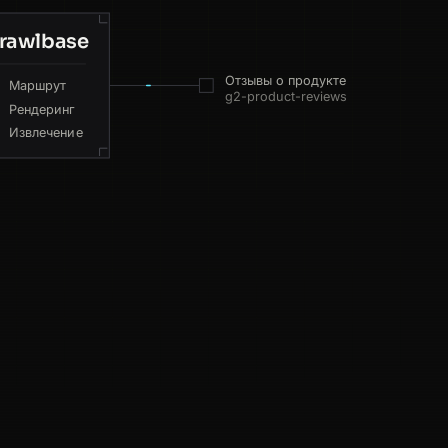
rawlbase
GB
108ms
Отзывы о продукте
Маршрут
NL
192ms
g2-product-reviews
Рендеринг
Извлечение
JP
108ms
SG
184ms
NL
170ms
DE
124ms
SG
73ms
ка на бота пройдена · 200
ES
90ms
GB
74ms