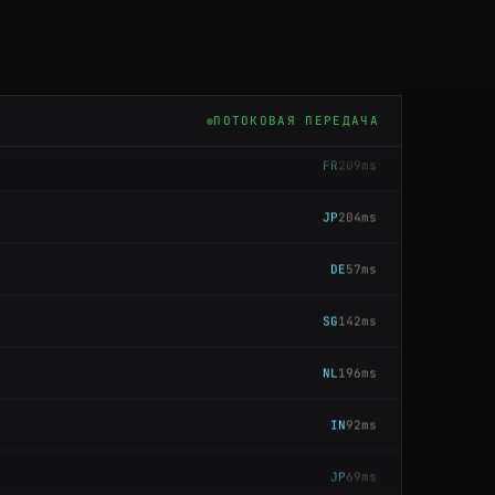
SG
79ms
BR
105ms
ПОТОКОВАЯ ПЕРЕДАЧА
FR
209ms
JP
204ms
DE
57ms
SG
142ms
NL
196ms
IN
92ms
JP
69ms
DE
147ms