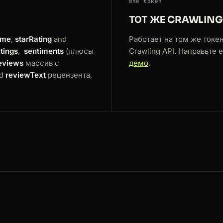
one token
ТОТ ЖЕ CRAWLING
ame
,
starRating
and
Работает на том же токен
atings
,
sentiments
(плюсы
Crawling API. Направьте 
eviews
массив с
демо
.
d
reviewText
рецензента,