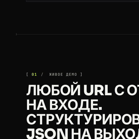
200
g2.com
/products/jira/reviews
200
g2.com
/categories/project-manage
200
g2.com
/products/shopify/reviews
200
g2.com
/products/figma/reviews
200
g2.com
/products/canva/reviews
01
ЖИВОЕ ДЕМО
ЛЮБОЙ URL С 
200
g2.com
/products/zoom/reviews
НА ВХОДЕ.
200
g2.com
/products/zendesk-support-
СТРУКТУРИРО
200
g2.com
/products/hubspot-crm/revi
JSON НА ВЫХО
200
g2.com
/products/zendesk-support-