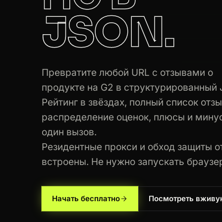
JSON.
200
g2.com
/products/hubspot-crm/revi
200
g2.com
/products/zendesk-support-
200
g2.com
/products/zoom/reviews
Превратите любой URL с отзывами о
продукте на G2 в структурированный 
200
g2.com
/categories/project-manage
Рейтинг в звёздах, полный список отзы
200
g2.com
/products/salesforce-sales
распределение оценок, плюсы и мину
один вызов.
301
g2.com
/products/jira/reviews
Резидентные прокси и обход защиты о
встроены. Не нужно запускать браузе
200
g2.com
/products/shopify/reviews
200
g2.com
/categories/project-manage
Начать бесплатно
Посмотреть вживу
200
g2.com
/products/salesforce-sales