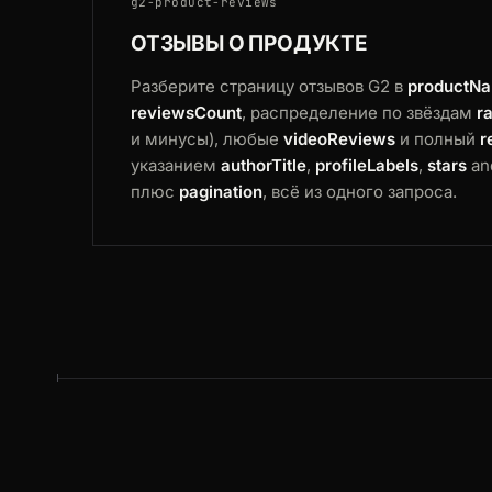
g2-product-reviews
ОТЗЫВЫ О ПРОДУКТЕ
Разберите страницу отзывов G2 в
productN
reviewsCount
, распределение по звёздам
r
и минусы), любые
videoReviews
и полный
r
указанием
authorTitle
,
profileLabels
,
stars
an
плюс
pagination
, всё из одного запроса.