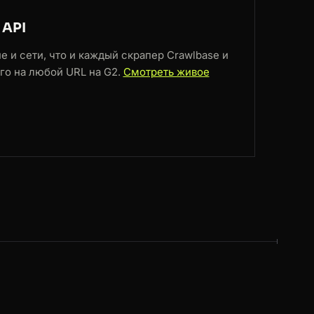
 API
е и сети, что и каждый скрапер Crawlbase и
его на любой URL на G2.
Смотреть живое