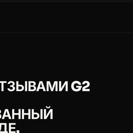
ment
ОТЗЫВАМИ G2
suite/reviews
ВАННЫЙ
ews
ДЕ.
suite/reviews