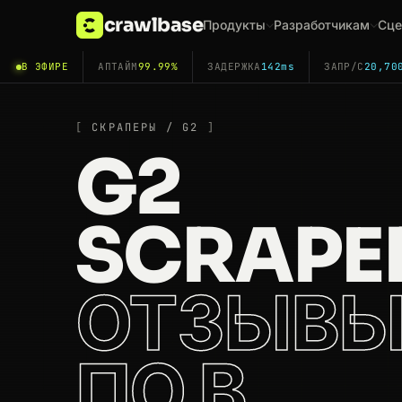
crawlbase
Продукты
Разработчикам
Сце
В ЭФИРЕ
АПТАЙМ
99.99%
ЗАДЕРЖКА
142ms
ЗАПР/С
20,70
СКРАПЕРЫ / G2
G2
SCRAPE
ОТЗЫВЫ
ПО В