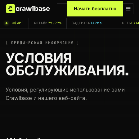
crawlbase
Начать бесплатно
В ЭФИРЕ
АПТАЙМ
99.99%
ЗАДЕРЖКА
142ms
СЕТЬ
РАБ
ЮРИДИЧЕСКАЯ ИНФОРМАЦИЯ
УСЛОВИЯ
ОБСЛУЖИВАНИЯ.
Условия, регулирующие использование вами
Crawlbase и нашего веб-сайта.