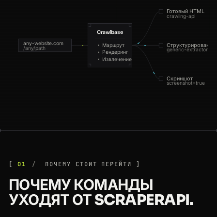
Готовый HTML
crawling-api
Crawlbase
any-website.com
Структурированны
Маршрут
/any/path
generic-extractor
Рендеринг
Извлечение
Скриншот
screenshot=true
01
ПОЧЕМУ СТОИТ ПЕРЕЙТИ
ПОЧЕМУ КОМАНДЫ
УХОДЯТ ОТ SCRAPERAPI.