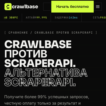
crawlbase
Начать бесплатно
В ЭФИРЕ
АПТАЙМ
99.99%
ЗАДЕРЖКА
142ms
СЕТЬ
РАБ
СРАВНЕНИЕ / CRAWLBASE ПРОТИВ SCRAPERAPI
CRAWLBASE
ПРОТИВ
SCRAPERAPI.
АЛЬТЕРНАТИВА
SCRAPERAPI.
Получите более 99% успешных запросов,
честную оплату только за результат и