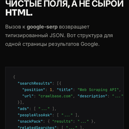
ЧИСТЫЕ ПОЛЯ, А НЕ СЫРОЙ
HTML.
Вызов к
google-serp
возвращает
типизированный JSON. Вот структура для
одной страницы результатов Google.
{
"searchResults"
:
[{
"position"
:
1
,
"title"
:
"Web Scraping API"
,
"url"
:
"crawlbase.com"
,
"description"
:
"..."
}],
"ads"
:
[
"..."
],
"peopleAlsoAsk"
:
[
"..."
],
"snackPack"
:
{
"results"
:
"..."
},
"relatedSearches"
:
[
"..."
],