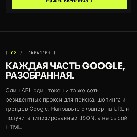
Начать бесплатно
200
google.com
/search?q=web+scraping
US
40ms
200
news.google.com
/topics/technology
GB
74ms
02
СКРАПЕРЫ
КАЖДАЯ ЧАСТЬ GOOGLE,
РАЗОБРАННАЯ.
Один API, один токен и та же сеть
резидентных прокси для поиска, шопинга и
трендов Google. Направьте скрапер на URL и
получите типизированный JSON, а не сырой
HTML.