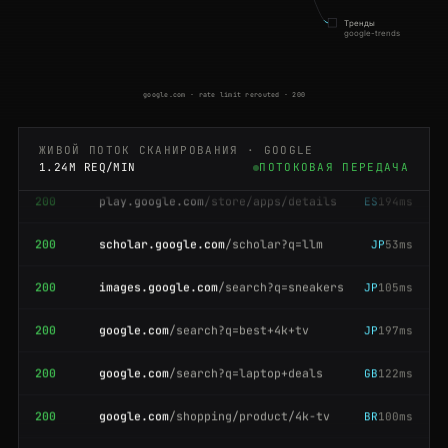
Тренды
200
scholar.google.com
/scholar?q=llm
BR
60ms
google-trends
200
google.com
/travel/flights
ES
201ms
google.com · rate limit rerouted · 200
200
google.com
/search?tbm=isch&q=cats
JP
67ms
ЖИВОЙ ПОТОК СКАНИРОВАНИЯ · GOOGLE
200
play.google.com
/store/apps/details
ES
194ms
1.24M REQ/MIN
ПОТОКОВАЯ ПЕРЕДАЧА
200
scholar.google.com
/scholar?q=llm
JP
53ms
200
images.google.com
/search?q=sneakers
JP
105ms
200
google.com
/search?q=best+4k+tv
JP
197ms
200
google.com
/search?q=laptop+deals
GB
122ms
200
google.com
/shopping/product/4k-tv
BR
100ms
200
maps.google.com
/place/Eiffel+Tower
IN
147ms