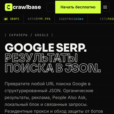
crawlbase
Начать бесплатно
В ЭФИРЕ
АПТАЙМ
99.99%
ЗАДЕРЖКА
142ms
СЕТЬ
РАБ
СКРАПЕРЫ / GOOGLE
GOOGLE SERP.
РЕЗУЛЬТАТЫ
ПОИСКА В JSON.
Превратите любой URL поиска Google в
структурированный JSON. Органические
результаты, реклама, People Also Ask,
локальный блок и связанные запросы.
Резидентные прокси и обход защиты от ботов