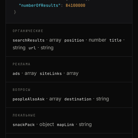
"numberOfResults"
:
84100000
}
ОРГАНИЧЕСКИЕ
· array
· number
·
searchResults
position
title
string
· string
url
РЕКЛАМА
· array
· array
ads
siteLinks
ВОПРОСЫ
· array
· string
peopleAlsoAsk
destination
ЛОКАЛЬНЫЕ
· object
· string
snackPack
mapLink