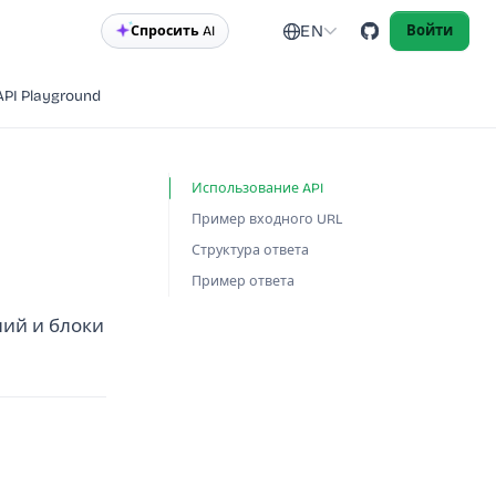
EN
Спросить AI
Войти
API Playground
Использование API
Пример входного URL
Структура ответа
Пример ответа
ний и блоки