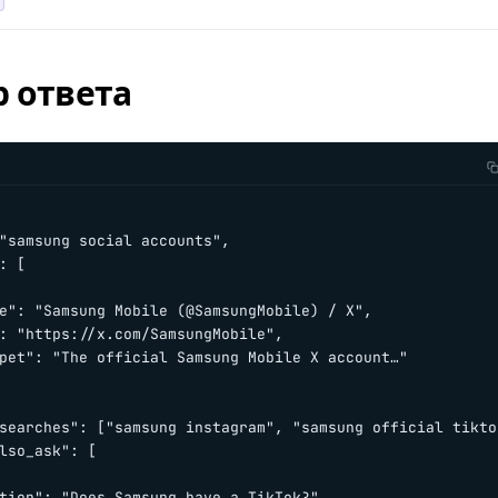
 ответа
"samsung social accounts",

: [

e": "Samsung Mobile (@SamsungMobile) / X",

: "https://x.com/SamsungMobile",

pet": "The official Samsung Mobile X account…"

searches": ["samsung instagram", "samsung official tiktok
lso_ask": [

tion": "Does Samsung have a TikTok?",
