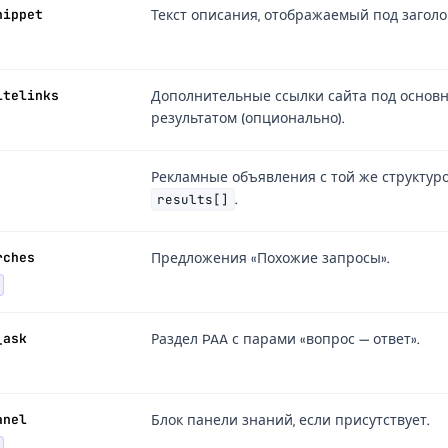
nippet
Текст описания, отображаемый под заголо
itelinks
Дополнительные ссылки сайта под основ
результатом (опционально).
Рекламные объявления с той же структуро
results[]
.
rches
Предложения «Похожие запросы».
_ask
Раздел PAA с парами «вопрос — ответ».
anel
Блок панели знаний, если присутствует.