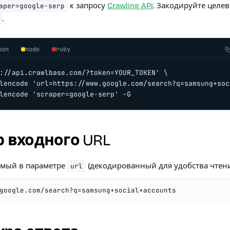
к запросу
Crawling API
. Закодируйте целе
aper=google-serp
.
hon
node
ruby
://api.crawlbase.com/?token=YOUR_TOKEN' \

lencode 'url=https://www.google.com/search?q=samsung+soc
lencode 'scraper=google-serp' -G
 входного URL
емый в параметре
(декодированный для удобства чтени
url
google.com/search?q=samsung+social+accounts