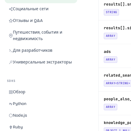
results[].s
Социальные сети
STRING
Отзывы и Q&A
results[].s
Путешествия, события и
ARRAY
недвижимость
Для разработчиков
ads
ARRAY
Универсальные экстракторы
related_sea
SDKS
ARRAY<STRING>
Обзор
people_also
Python
ARRAY
Node.js
knowledge_p
Ruby
OBJECT | NULL