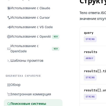
Структ
Использование с Claude
Тело ответа JS
Использование с Cursor
значение отсут
Использование с VS Code
query
Использование с OpenAI
NEW
STRING
Использование с
NEW
OpenCode
results
ARRAY
Шаблоны промптов
results[].t
БИБЛИОТЕКА СКРАПЕРОВ
STRING
Обзор
results[].u
Электронная коммерция
STRING
Поисковые системы