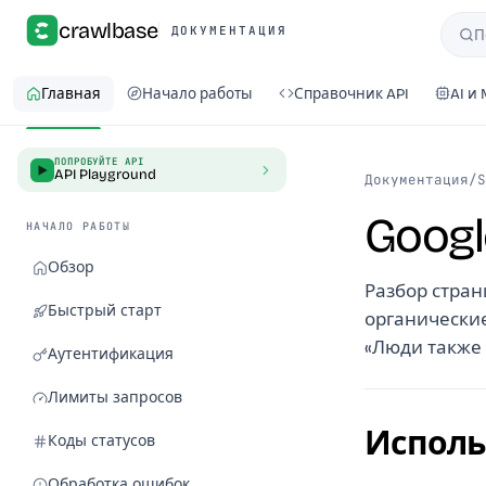
crawlbase
ДОКУМЕНТАЦИЯ
П
Пои
Главная
Начало работы
Справочник API
AI и
ПОПРОБУЙТЕ API
API Playground
Документация
/
S
Googl
НАЧАЛО РАБОТЫ
Обзор
Разбор стран
Быстрый старт
органические
«Люди также
Аутентификация
Лимиты запросов
Исполь
Коды статусов
Обработка ошибок