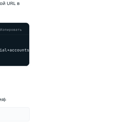
вой URL в
Копировать
ial+accounts' \

я):