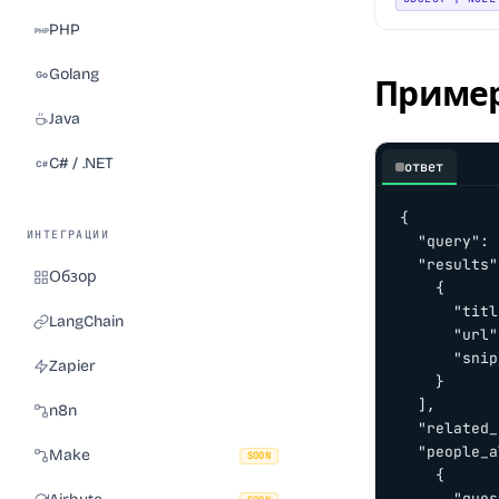
PHP
Golang
Пример
Java
C# / .NET
ответ
{

ИНТЕГРАЦИИ
  "query": 
  "results"
Обзор
    {

      "titl
LangChain
      "url"
      "snip
Zapier
    }

  ],

n8n
  "related_
  "people_a
Make
SOON
    {

      "ques