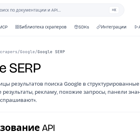
оиск по документации и API…
⌘K
ск
 MCP
Библиотека скраперов
SDKs
Интеграции
crapers
/
Google
/
Google SERP
e SERP
ицы результатов поиска Google в структурированные
 результаты, рекламу, похожие запросы, панели зна
 спрашивают».
зование API