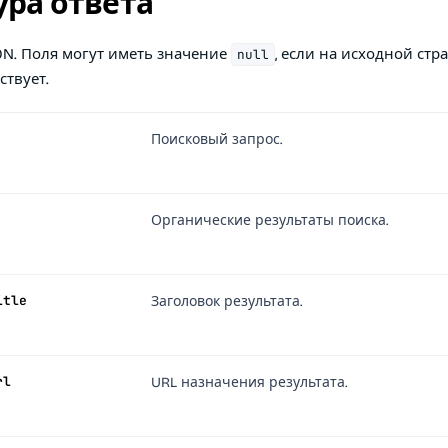
ура ответа
ON. Поля могут иметь значение
, если на исходной стр
null
ствует.
Поисковый запрос.
Органические результаты поиска.
itle
Заголовок результата.
rl
URL назначения результата.