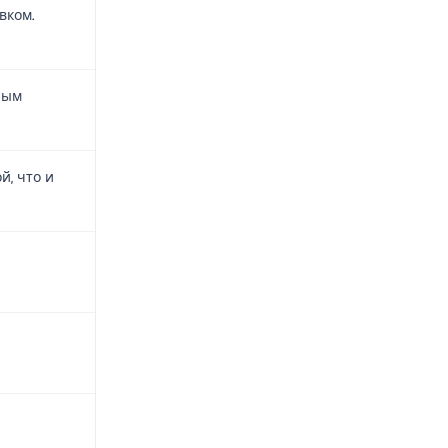
вком.
ным
й, что и