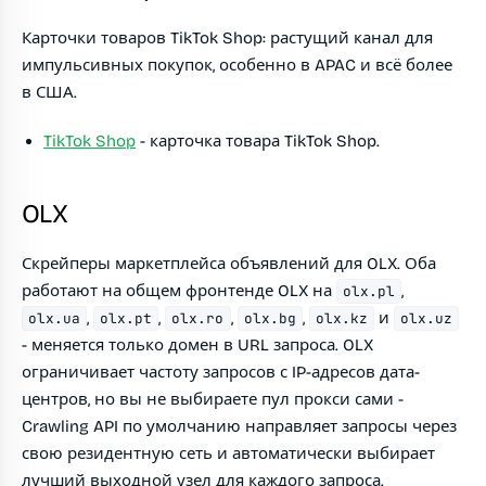
Карточки товаров TikTok Shop: растущий канал для
импульсивных покупок, особенно в APAC и всё более
в США.
TikTok Shop
- карточка товара TikTok Shop.
OLX
Скрейперы маркетплейса объявлений для OLX. Оба
работают на общем фронтенде OLX на
,
olx.pl
,
,
,
,
и
olx.ua
olx.pt
olx.ro
olx.bg
olx.kz
olx.uz
- меняется только домен в URL запроса. OLX
ограничивает частоту запросов с IP-адресов дата-
центров, но вы не выбираете пул прокси сами -
Crawling API по умолчанию направляет запросы через
свою резидентную сеть и автоматически выбирает
лучший выходной узел для каждого запроса.