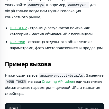
Указывайте
(например,
для
country=
country=PL
olx.pl) только когда вам нужна геолокация
конкретного рынка.
OLX SERP
- страница результатов поиска или
категории - массив объявлений с пагинацией.
OLX Item
- страница отдельного объявления с
параметрами, фото, местоположением и продавцом.
Пример вызова
Ниже: один вызов
. Замените
amazon-product-details
на ваш
Crawling API token
; единственные
YOUR_TOKEN
обязательные параметры — целевой URL и название
скрейпера.
curl
Копировать