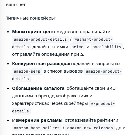
ваш счёт.
Типичные конвейеры:
Мониторинг цен
: ежедневно опрашивайте
/
amazon-product-details
walmart-product-
, делайте снимки
и
,
details
price
availability
отправляйте оповещения при Δ.
Конкурентная разведка
: подавайте запросы из
в список вызовов
amazon-serp
amazon-product-
.
details
Обогащение каталога
: обогащайте свои SKU
данными о бренде, изображениях и
характеристиках через скрейперы
*-product-
.
details
Измерение рекламы
: отслеживайте рейтинги
/
до и
amazon-best-sellers
amazon-new-releases