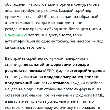
обогащения каталогов, мониторинга конкурентов и
анализа атрибуции рекламы. Каждый скрейпер
принимает целевой URL, возвращает разобранный
JSON за миллисекунды и использует те же
резидентные прокси и обход анти-бот защиты, что и
Crawling API
: тот же SLA доступности, та же
аутентификация по одному токену, без настройки под
каждый целевой сайт.
Выбирайте скрейпер по нужной поверхности:
страницы
детальной информации о товаре
,
результаты поиска
(SERP), фиды
категорий/отделов
,
страницы магазинов
продавца/мерчанта
,
списки
предложений
или ветки
отзывов
. Каждый скрейпер
нацелен на один тип страницы, поэтому форма JSON
остаётся стабильной при изменении исходного HTML,
а вы платите только за успешные ответы, так что
повторы к нестабильному источнику не попадают в