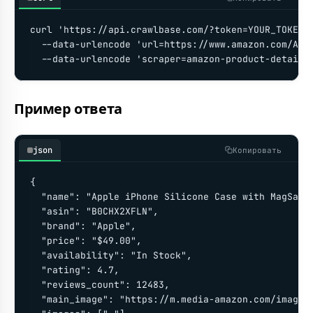
curl 'https://api.crawlbase.com/?token=YOUR_TOKEN' 
  --data-urlencode 'url=https://www.amazon.com/Appl
  --data-urlencode 'scraper=amazon-product-details
Пример ответа
json
Копировать
{

  "name": "Apple iPhone Silicone Case with MagSafe"
  "asin": "B0CHX2XFLN",

  "brand": "Apple",

  "price": "$49.00",

  "availability": "In Stock",

  "rating": 4.7,

  "reviews_count": 12483,

  "main_image": "https://m.media-amazon.com/images/