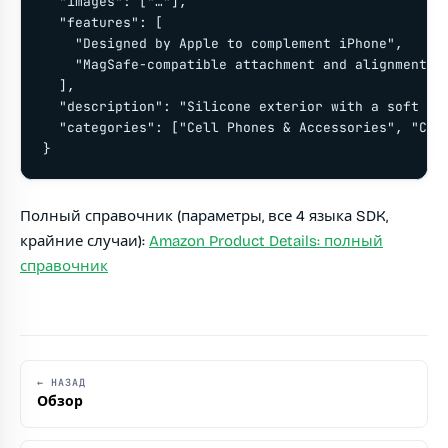
  "images": ["…"],

  "features": [

    "Designed by Apple to complement iPhone",

    "MagSafe-compatible attachment and alignment"

  ],

  "description": "Silicone exterior with a soft mic
  "categories": ["Cell Phones & Accessories", "Case
}
Полный справочник (параметры, все 4 языка SDK,
крайние случаи):
Amazon Product Details: полный
справочник
← НАЗАД
Обзор