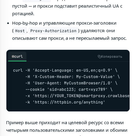
пустой — и прокси подставит реалистичный UA с
ротацией.
Hop-by-hop и управляющие прокси-заголовки
(
,
) удаляются: они
Host
Proxy-Authorization
описывают сам прокси, а не пересылаемый запрос.
curl
Копировать
curl -H 'Accept-Language: en-US,en;q=0.9' \

     -H 'X-Custom-Header: My-Custom-Value' \

     -H 'User-Agent: MyCustomBrowser/1.0' \

     --cookie 'sid=abc123; cart=xyz789' \

     -x 'https://
YOUR_TOKEN@smartproxy.crawlbase.c
     -k 'https://httpbin.org/anything'
Пример выше приходит на целевой ресурс со всеми
четырьмя пользовательскими заголовками и обоими