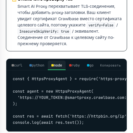
Smart AI Proxy перехватывает TLS-соединения,
чтобы добавить proxy-заголовки. Ваш клиент
увидит сертификат Crawlbase вместо сертификата
целевого сайта, поэтому укажите
/
verify=False
/ эквивалент.
InsecureSkipVerify: true
Соединение от Crawlbase к целевому сайту по-
прежнему проверяется.
curl
python
node
ruby
go
Копировать
const { HttpsProxyAgent } = require('https-proxy-ag
const agent = new HttpsProxyAgent(

  'https://YOUR_TOKEN:@smartproxy.crawlbase.com:801
);

const res = await fetch('https://httpbin.org/ip', {
console.log(await res.text());