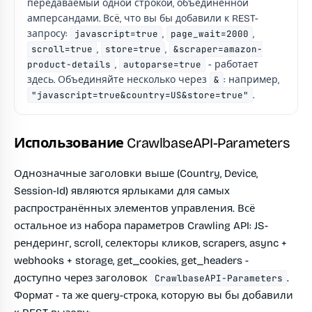
передаваемый одной строкой, объединённой
амперсандами. Всё, что вы бы добавили к REST-
запросу:
javascript=true
,
page_wait=2000
,
scroll=true
,
store=true
,
&scraper=amazon-
product-details
,
autoparse=true
- работает
здесь. Объединяйте несколько через
&
: например,
"javascript=true&country=US&store=true"
.
Использование CrawlbaseAPI-Parameters
Однозначные заголовки выше (Country, Device,
Session-Id) являются ярлыками для самых
распространённых элементов управления. Всё
остальное из набора параметров Crawling API: JS-
рендеринг, scroll, селекторы кликов, scrapers, async +
webhooks + storage, get_cookies, get_headers -
доступно через заголовок
.
CrawlbaseAPI-Parameters
Формат - та же query-строка, которую вы бы добавили