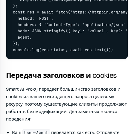
);

const res = await fetch('https://httpbin.org/anythi
  method: 'POST',

  headers: { 'Content-Type': 'application/json' },

  body: JSON.stringify({ key1: 'value1', key2: 'val
  agent,

});

console.log(res.status, await res.text());
Передача заголовков и cookies
Smart AI Proxy передаёт большинство заголовков и
cookies из вашего исходящего запроса целевому
ресурсу, поэтому существующие клиенты продолжают
работать без модификаций. Два заметных нюанса
поведения:
Ваш
передаётся как есть. Отправьте
User-Agent