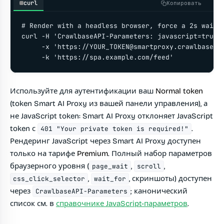
curl
Копировать
# Render with a headless browser, force a 2s wait, 
curl -H 'CrawlbaseAPI-Parameters: javascript=true&p
     -x 'https://
YOUR_TOKEN@smartproxy.crawlbase.c
     -k 'https://spa.example.com/feed'
Используйте для аутентификации ваш
Normal token
(token Smart AI Proxy из вашей панели управления), а
не JavaScript token: Smart AI Proxy отклоняет JavaScript
token с
.
401 "Your private token is required!"
Рендеринг JavaScript через Smart AI Proxy доступен
только на тарифе
Premium
. Полный набор параметров
браузерного уровня (
,
,
page_wait
scroll
,
, скриншоты) доступен
css_click_selector
wait_for
через
; канонический
CrawlbaseAPI-Parameters
список см. в
справочнике JavaScript-параметров
.