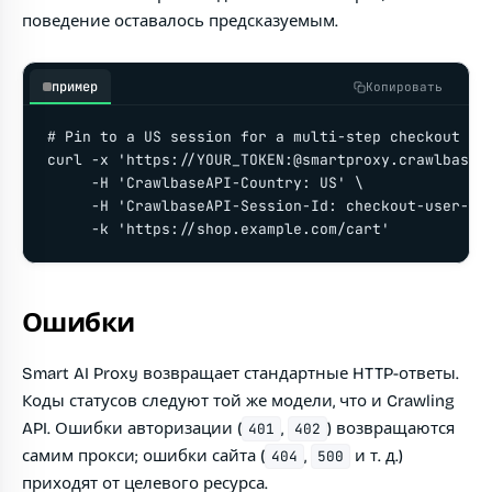
поведение оставалось предсказуемым.
пример
Копировать
# Pin to a US session for a multi-step checkout flo
curl -x 'https://YOUR_TOKEN:@smartproxy.crawlbase.c
     -H 'CrawlbaseAPI-Country: US' \

     -H 'CrawlbaseAPI-Session-Id: checkout-user-42'
     -k 'https://shop.example.com/cart'
Ошибки
Smart AI Proxy возвращает стандартные HTTP-ответы.
Коды статусов следуют той же модели, что и Crawling
API. Ошибки авторизации (
,
) возвращаются
401
402
самим прокси; ошибки сайта (
,
и т. д.)
404
500
приходят от целевого ресурса.