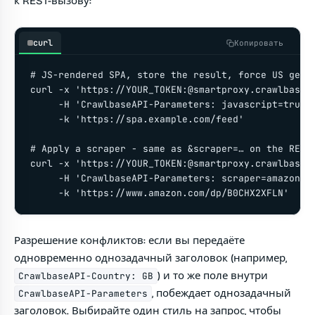
к REST-вызову:
curl
Копировать
# JS-rendered SPA, store the result, force US geo

curl -x 'https://YOUR_TOKEN:@smartproxy.crawlbase.c
     -H 'CrawlbaseAPI-Parameters: javascript=true&c
     -k 'https://spa.example.com/feed'

# Apply a scraper - same as &scraper=… on the REST 
curl -x 'https://YOUR_TOKEN:@smartproxy.crawlbase.c
     -H 'CrawlbaseAPI-Parameters: scraper=amazon-pr
     -k 'https://www.amazon.com/dp/B0CHX2XFLN'
Разрешение конфликтов: если вы передаёте
одновременно однозадачный заголовок (например,
) и то же поле внутри
CrawlbaseAPI-Country: GB
, побеждает однозадачный
CrawlbaseAPI-Parameters
заголовок. Выбирайте один стиль на запрос, чтобы