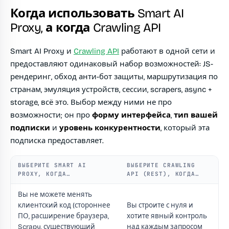
Когда использовать Smart AI
Proxy, а когда Crawling API
Smart AI Proxy и
Crawling API
работают в одной сети и
предоставляют одинаковый набор возможностей: JS-
рендеринг, обход анти-бот защиты, маршрутизация по
странам, эмуляция устройств, сессии, scrapers, async +
storage, всё это. Выбор между ними не про
возможности; он про
форму интерфейса
,
тип вашей
подписки
и
уровень конкурентности
, который эта
подписка предоставляет.
ВЫБЕРИТЕ SMART AI
ВЫБЕРИТЕ CRAWLING
PROXY, КОГДА…
API (REST), КОГДА…
Вы не можете менять
клиентский код (стороннее
Вы строите с нуля и
ПО, расширение браузера,
хотите явный контроль
Scrapy, существующий
над каждым запросом