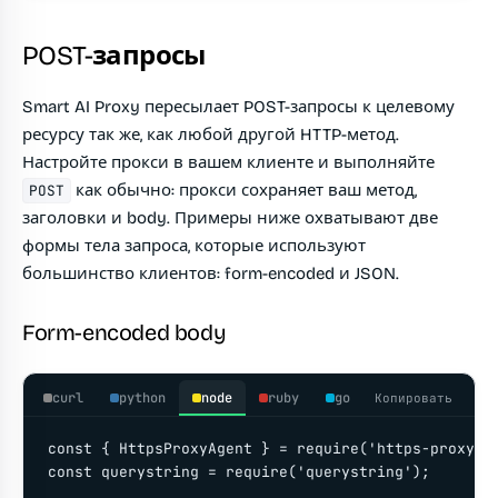
POST-запросы
Smart AI Proxy пересылает POST-запросы к целевому
ресурсу так же, как любой другой HTTP-метод.
Настройте прокси в вашем клиенте и выполняйте
как обычно: прокси сохраняет ваш метод,
POST
заголовки и body. Примеры ниже охватывают две
формы тела запроса, которые используют
большинство клиентов: form-encoded и JSON.
Form-encoded body
curl
python
node
ruby
go
Копировать
const { HttpsProxyAgent } = require('https-proxy-ag
const querystring = require('querystring');
