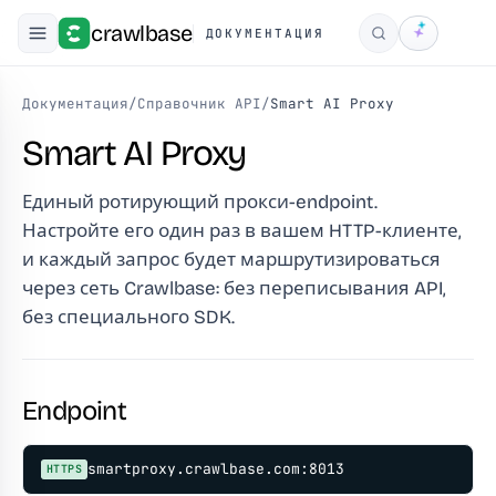
crawlbase
ДОКУМЕНТАЦИЯ
Поиск
Документация
/
Справочник API
/
Smart AI Proxy
Smart AI Proxy
Единый ротирующий прокси-endpoint.
Настройте его один раз в вашем HTTP-клиенте,
и каждый запрос будет маршрутизироваться
через сеть Crawlbase: без переписывания API,
без специального SDK.
Endpoint
smartproxy.crawlbase.com:8013
HTTPS