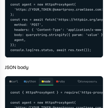
const agent = new HttpsProxyAgent(

  'https://YOUR_TOKEN:@smartproxy.crawlbase.com:801
);

const res = await fetch('https://httpbin.org/anythi
  method: 'POST',

  headers: { 'Content-Type': 'application/x-www-for
  body: querystring.stringify({ param: 'value' }),

  agent,

});

console.log(res.status, await res.text());
JSON body
curl
python
node
ruby
Копировать
const { HttpsProxyAgent } = require('https-proxy-ag
const agent = new HttpsProxyAgent(

  'https://YOUR_TOKEN:@smartproxy.crawlbase.com:801