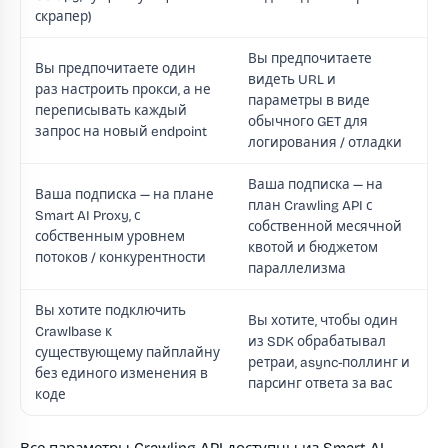
скрапер)
Вы предпочитаете
Вы предпочитаете один
видеть URL и
раз настроить прокси, а не
параметры в виде
переписывать каждый
обычного GET для
запрос на новый endpoint
логирования / отладки
Ваша подписка — на
Ваша подписка — на плане
план Crawling API с
Smart AI Proxy, с
собственной месячной
собственным уровнем
квотой и бюджетом
потоков / конкурентности
параллелизма
Вы хотите подключить
Вы хотите, чтобы один
Crawlbase к
из SDK обрабатывал
существующему пайплайну
ретраи, async-поллинг и
без единого изменения в
парсинг ответа за вас
коде