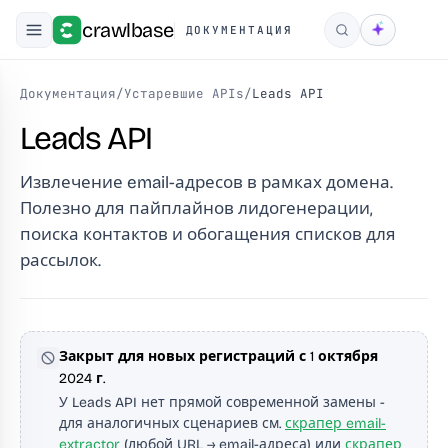
crawlbase
ДОКУМЕНТАЦИЯ
Поиск
Документация
/
Устаревшие APIs
/
Leads API
Leads API
Извлечение email-адресов в рамках домена.
Полезно для пайплайнов лидогенерации,
поиска контактов и обогащения списков для
рассылок.
Закрыт для новых регистраций с 1 октября
2024 г.
У Leads API нет прямой современной замены -
для аналогичных сценариев см.
скрапер email-
extractor
(любой URL → email-адреса) или
скрапер