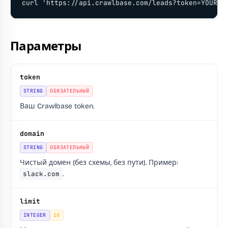
curl 'https://api.crawlbase.com/leads?token=YOUR_T
Параметры
token
STRING
ОБЯЗАТЕЛЬНЫЙ
Ваш Crawlbase token.
domain
STRING
ОБЯЗАТЕЛЬНЫЙ
Чистый домен (без схемы, без пути). Пример:
slack.com
.
limit
INTEGER
10