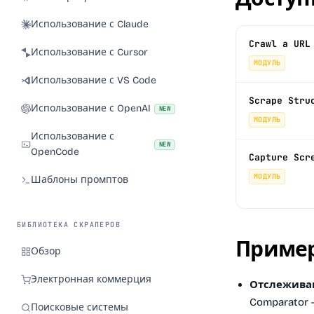
Использование с Claude
Crawl a URL
Использование с Cursor
МОДУЛЬ
Использование с VS Code
Scrape Stru
Использование с OpenAI
NEW
МОДУЛЬ
Использование с
NEW
OpenCode
Capture Scr
МОДУЛЬ
Шаблоны промптов
БИБЛИОТЕКА СКРАПЕРОВ
Пример
Обзор
Электронная коммерция
Отслежива
Comparator 
Поисковые системы