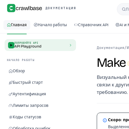
crawlbase
ДОКУМЕНТАЦИЯ
П
Пои
Главная
Начало работы
Справочник API
AI и
ПОПРОБУЙТЕ API
API Playground
Документация
/
И
Make
НАЧАЛО РАБОТЫ
Обзор
Визуальный к
Быстрый старт
связи к дру
требованию.
Аутентификация
Лимиты запросов
Коды статусов
Скоро: пр
Выделенны
Обработка ошибок