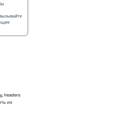
бы
 вызывайте
ующие
, headers
ить их