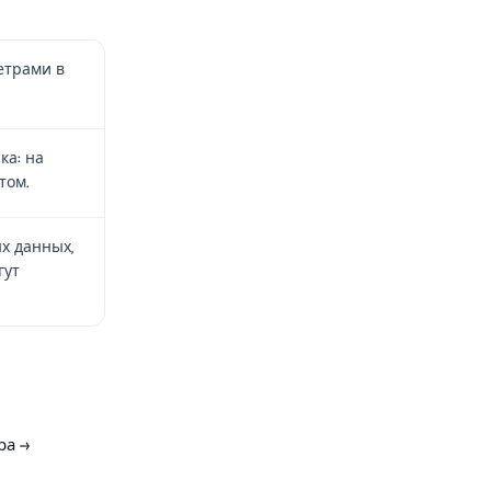
етрами в
ка: на
том.
х данных,
гут
ра →