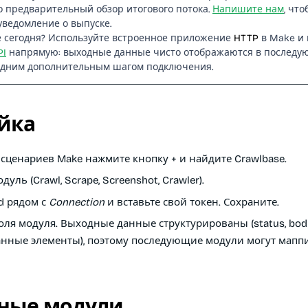
о предварительный обзор итогового потока.
Напишите нам
, что
уведомление о выпуске.
 сегодня? Используйте встроенное приложение
HTTP
в Make и
PI
напрямую: выходные данные чисто отображаются в послед
одним дополнительным шагом подключения.
йка
 сценариев Make нажмите кнопку
+
и найдите
Crawlbase
.
уль (Crawl, Scrape, Screenshot, Crawler).
d
рядом с
Connection
и вставьте свой токен. Сохраните.
оля модуля. Выходные данные структурированы (status, body
нные элементы), поэтому последующие модули могут мапп
ные модули