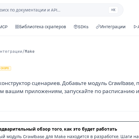
оиск по документации и API…
⌘K
ск
 MCP
Библиотека скраперов
SDKs
Интеграции
нтеграции
/
Make
СКОРО
онструктор сценариев. Добавьте модуль Crawlbase, 
гим вашим приложениям, запускайте по расписанию 
едварительный обзор того, как это будет работать
й модуль Crawlbase для Make находится в разработке. Шаги н