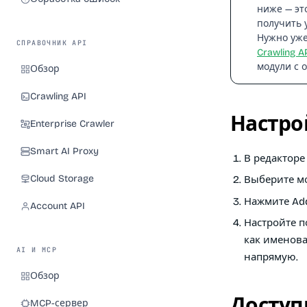
ниже — эт
получить 
Нужно уже
СПРАВОЧНИК API
Crawling A
модули с 
Обзор
Crawling API
Настро
Enterprise Crawler
Smart AI Proxy
В редакторе
Cloud Storage
Выберите мод
Нажмите
Ad
Account API
Настройте п
как именова
AI И MCP
напрямую.
Обзор
Доступ
MCP-сервер