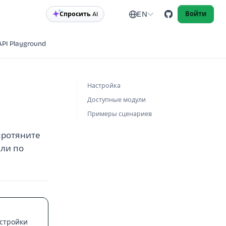
EN
Спросить AI
Войти
API Playground
Настройка
Доступные модули
Примеры сценариев
протяните
или по
астройки