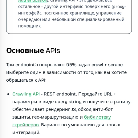
Authentication
). Crawling API - это движок; всё
остальное - другой интерфейс поверх него (proxy-
интерфейс, постоянное хранилище, управление
очередью) или небольшой специализированный
помощник.
Основные APIs
Три endpoint'а покрывают 95% задач crawl + scrape.
Выберите один в зависимости от того, как вы хотите
обращаться к API:
Crawling API
- REST endpoint. Передайте URL +
параметры в виде query string и получите страницу.
Обеспечивает рендеринг JS, обход анти-бот
защиты, гео-маршрутизацию и
библиотеку
скрейперов
. Вариант по умолчанию для новых
интеграций.