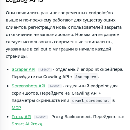
Они появились раньше современных endpoint'ов
выше и по-прежнему работают для существующих
клиентов: регистрация новых пользователей закрыта,
отключение не запланировано. Новым интеграциям
следует использовать современные эквиваленты,
указанные в callout о миграции в начале каждой
страницы.
Scraper API
- отдельный endpoint скрейпера.
LEGACY
Перейдите на: Crawling API +
.
&scraper=
Screenshots API
- отдельный endpoint для
LEGACY
скриншотов. Перейдите на: Crawling API +
параметры скриншота или
в
crawl_screenshot
MCP
.
Proxy API
- Proxy Backconnect. Перейдите на:
LEGACY
Smart AI Proxy
.