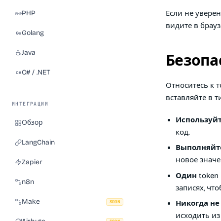
PHP
Если не уверен
видите в брауз
Golang
Java
Безопа
C# / .NET
Относитесь к т
вставляйте в т
ИНТЕГРАЦИИ
Используй
Обзор
код.
LangChain
Выполняйте
новое значе
Zapier
Один token
n8n
записях, чт
Make
SOON
Никогда не
исходить из 