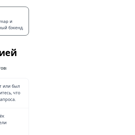
 map и
ный бэкенд.
цией
ов:
т или был
тесь, что
апроса.
ёк
ели