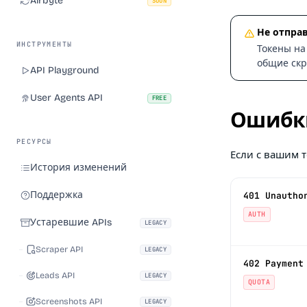
Airbyte
SOON
Не отпра
ИНСТРУМЕНТЫ
Токены на 
общие скр
API Playground
User Agents API
FREE
Ошибки
РЕСУРСЫ
Если с вашим т
История изменений
Поддержка
401 Unautho
AUTH
Устаревшие APIs
LEGACY
Scraper API
LEGACY
402 Payment
Leads API
LEGACY
QUOTA
Screenshots API
LEGACY