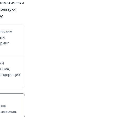
втоматически
пользуют
у.
ическим
ый.
еринг
ий
 SPA,
рендерящих
 Они
символов.