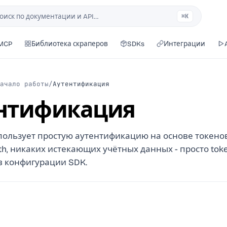
оиск по документации и API…
⌘K
ск
 MCP
Библиотека скраперов
SDKs
Интеграции
ачало работы
/
Аутентификация
нтификация
пользует простую аутентификацию на основе токено
th, никаких истекающих учётных данных - просто toke
в конфигурации SDK.