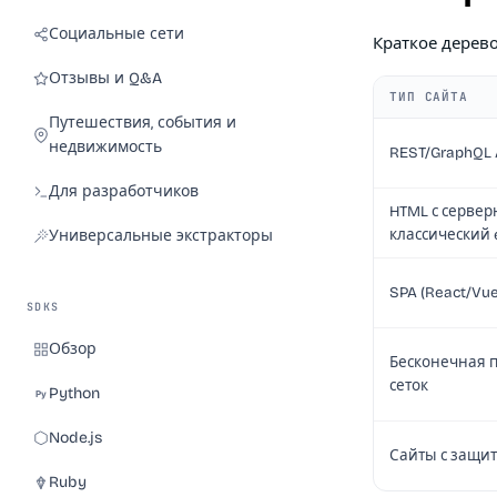
Социальные сети
Краткое дерев
Отзывы и Q&A
ТИП САЙТА
Путешествия, события и
недвижимость
REST/GraphQL 
Для разработчиков
HTML с сервер
классический 
Универсальные экстракторы
SPA (React/Vue
SDKS
Обзор
Бесконечная п
сеток
Python
Node.js
Сайты с защито
Ruby