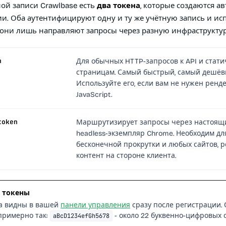
ой записи Crawlbase есть
два токена
, которые создаются а
ии. Оба аутентифицируют одну и ту же учётную запись и ис
 они лишь направляют запросы через разную инфраструктур
n
Для обычных HTTP-запросов к API и стат
страницам. Самый быстрый, самый дешёв
Используйте его, если вам не нужен ренд
JavaScript.
token
Маршрутизирует запросы через настоящ
headless-экземпляр Chrome. Необходим для
бесконечной прокрутки и любых сайтов, 
контент на стороне клиента.
и токены
а видны в вашей
панели управления
сразу после регистрации.
примерно так:
- около 22 буквенно-цифровых 
aBcD1234efGh5678