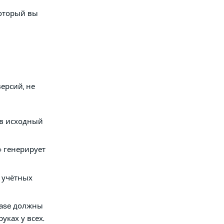
который вы
ерсий, не
 в исходный
n» генерирует
х учётных
base должны
руках у всех.