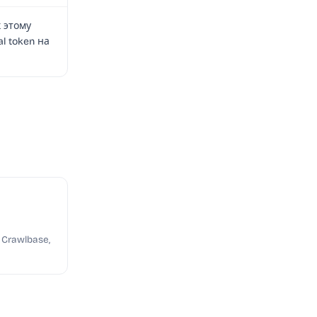
к этому
l token на
Crawlbase,