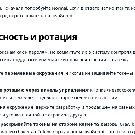
ы, сначала попробуйте Normal. Если в ответе нет контента, 
ере, переключитесь на JavaScript.
сность и ротация
окенам как к паролям. Не коммитьте их в систему контроля в
икеты поддержки и меняйте их при подозрении на утечку.
те переменные окружения
: никогда не зашивайте токены
 ротацию через панель управления
: кнопка «Reset toke
ние и немедленно делает старое недействительным.
 на окружение
: держите разработку и продакшен на разны
обы утечка в одной не отравила другую.
 раскрывайте токены на стороне клиента
: вызовы Crawl
вашего бэкенда. Token в браузерном JavaScript - это token в 