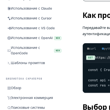
Использование с Claude
Как пр
Использование с Cursor
Передавайте в
Использование с VS Code
аутентификаци
Использование с OpenAI
NEW
Использование с
curl
pyt
NEW
OpenCode
https:/
GET
Шаблоны промптов
const { Cra
БИБЛИОТЕКА СКРАПЕРОВ
const api =
const res =
Обзор
Электронная коммерция
Выбор 
Поисковые системы