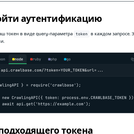
ойти аутентификацию
аш токен в виде query-параметра
в каждом запросе. Э
token
и.
hon
node
ruby
php
go
/api.crawlbase.com/?token=YOUR_TOKEN&url=...
wlingAPI } = require('crawlbase');

 new CrawlingAPI({ token: process.env.CRAWLBASE_TOKEN });
 await api.get('https://example.com');
подходящего токена