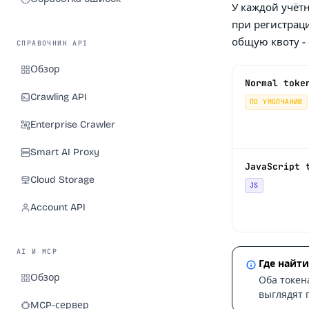
У каждой учётн
при регистрац
общую квоту -
СПРАВОЧНИК API
Обзор
Normal toke
Crawling API
ПО УМОЛЧАНИЮ
Enterprise Crawler
Smart AI Proxy
JavaScript 
Cloud Storage
JS
Account API
AI И MCP
Где найт
Обзор
Оба токен
выглядят 
MCP-сервер