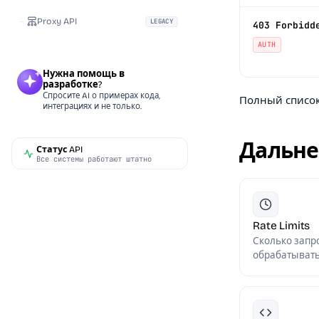
Proxy API
LEGACY
403 Forbidd
AUTH
Нужна помощь в
разработке?
Спросите AI о примерах кода,
Полный список 
интеграциях и не только.
Дальн
Статус API
Все системы работают штатно
Rate Limits
Сколько запр
обрабатывать