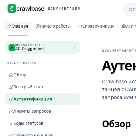
crawlbase
ДОКУМЕНТАЦИЯ
П
Пои
Главная
Начало работы
Справочник API
AI и
ПОПРОБУЙТЕ API
API Playground
Документация
/
Н
Ауте
НАЧАЛО РАБОТЫ
Обзор
Crawlbase ис
Быстрый старт
танцев с OAu
запроса или 
Аутентификация
Лимиты запросов
Обзор
Коды статусов
Обработка ошибок