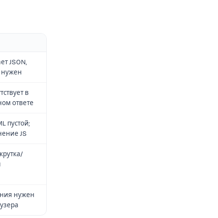
ет JSON,
 нужен
тствует в
ом ответе
L пустой;
нение JS
крутка/
я
ения нужен
аузера