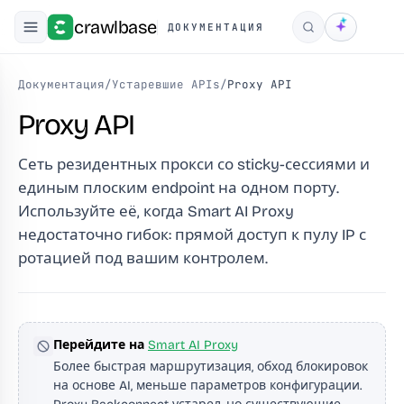
crawlbase
ДОКУМЕНТАЦИЯ
Поиск
Документация
/
Устаревшие APIs
/
Proxy API
Proxy API
Сеть резидентных прокси со sticky-сессиями и
единым плоским endpoint на одном порту.
Используйте её, когда Smart AI Proxy
недостаточно гибок: прямой доступ к пулу IP с
ротацией под вашим контролем.
Перейдите на
Smart AI Proxy
Более быстрая маршрутизация, обход блокировок
на основе AI, меньше параметров конфигурации.