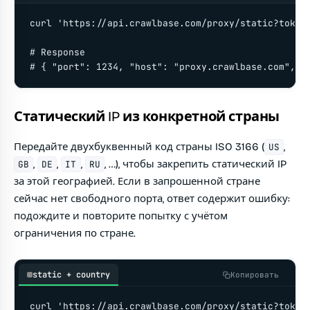
curl 'https://api.crawlbase.com/proxy/static?token=
# Response

# { "port": 1234, "host": "proxy.crawlbase.com", "
Статический IP из конкретной страны
Передайте двухбуквенный код страны ISO 3166 (
,
US
,
,
,
, …), чтобы закрепить статический IP
GB
DE
IT
RU
за этой географией. Если в запрошенной стране
сейчас нет свободного порта, ответ содержит ошибку:
подождите и повторите попытку с учётом
ограничения по стране.
static + country
Копировать
curl 'https://api.crawlbase.com/proxy/static?token=