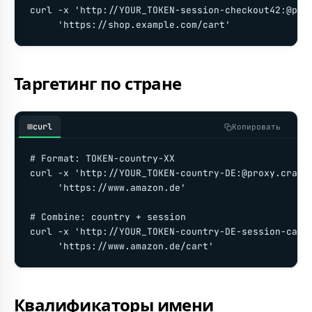
curl -x 'http://YOUR_TOKEN-session-checkout42:@prox
     'https://shop.example.com/cart'
Таргетинг по стране
curl
Копировать
# Format: TOKEN-country-XX

curl -x 'http://YOUR_TOKEN-country-DE:@proxy.crawlb
     'https://www.amazon.de'

# Combine: country + session

curl -x 'http://YOUR_TOKEN-country-DE-session-cart-
     'https://www.amazon.de/cart'
Квалификаторы имени