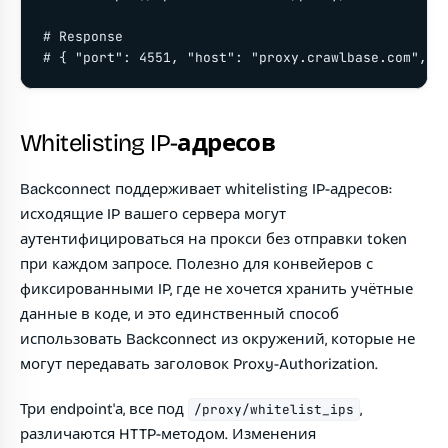
# Response

# { "port": 4551, "host": "proxy.crawlbase.com", "
Whitelisting IP-адресов
Backconnect поддерживает whitelisting IP-адресов:
исходящие IP вашего сервера могут
аутентифицироваться на прокси без отправки token
при каждом запросе. Полезно для конвейеров с
фиксированными IP, где не хочется хранить учётные
данные в коде, и это единственный способ
использовать Backconnect из окружений, которые не
могут передавать заголовок Proxy-Authorization.
Три endpoint'а, все под
,
/proxy/whitelist_ips
различаются HTTP-методом. Изменения