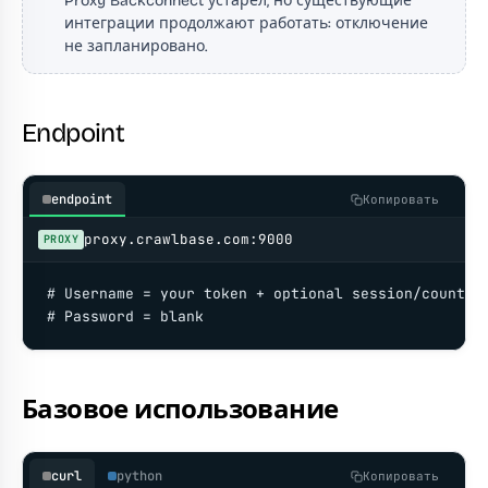
Proxy Backconnect устарел, но существующие
интеграции продолжают работать: отключение
не запланировано.
Endpoint
endpoint
Копировать
proxy.crawlbase.com:9000
PROXY
# Username = your token + optional session/country 
# Password = blank
Базовое использование
curl
python
Копировать