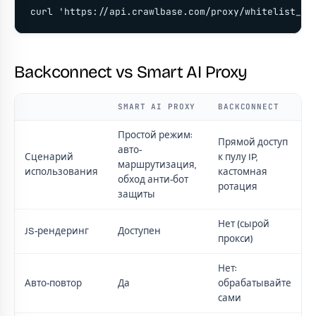
curl 'https://api.crawlbase.com/proxy/whitelist_ip
Backconnect vs Smart AI Proxy
SMART AI PROXY
BACKCONNECT
Простой режим:
Прямой доступ
авто-
Сценарий
к пулу IP,
маршрутизация,
использования
кастомная
обход анти-бот
ротация
защиты
Нет (сырой
JS-рендеринг
Доступен
прокси)
Нет:
Авто-повтор
Да
обрабатывайте
сами