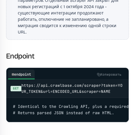
параметров. Отдельный Scraper API закрыт для
новых регистраций с 1 октября 2024 года -
существующие интеграции продолжают
работать, отключение не запланировано, а
миграция сводится к изменению одной строки
URL.
Endpoint
endpoint
Копировать
https://api.crawlbase.com/scraper?token=YO
GET
UR_TOKEN&url=ENCODED_URL&scraper=NAME
# Identical to the Crawling API, plus a required `s
# Returns parsed JSON instead of raw HTML.