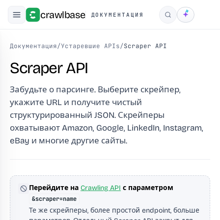
crawlbase
ДОКУМЕНТАЦИЯ
Поиск
Документация
/
Устаревшие APIs
/
Scraper API
Scraper API
Забудьте о парсинге. Выберите скрейпер,
укажите URL и получите чистый
структурированный JSON. Скрейперы
охватывают Amazon, Google, LinkedIn, Instagram,
eBay и многие другие сайты.
Перейдите на
Crawling API
с параметром
&scraper=name
Те же скрейперы, более простой endpoint, больше