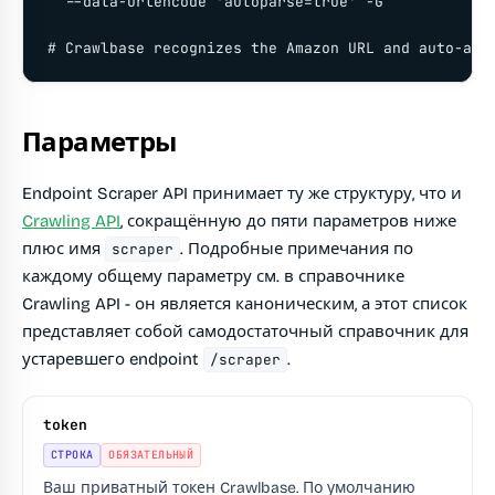
  --data-urlencode 'autoparse=true' -G

# Crawlbase recognizes the Amazon URL and auto-app
Параметры
Endpoint Scraper API принимает ту же структуру, что и
Crawling API
, сокращённую до пяти параметров ниже
плюс имя
. Подробные примечания по
scraper
каждому общему параметру см. в справочнике
Crawling API - он является каноническим, а этот список
представляет собой самодостаточный справочник для
устаревшего endpoint
.
/scraper
token
СТРОКА
ОБЯЗАТЕЛЬНЫЙ
Ваш приватный токен Crawlbase. По умолчанию