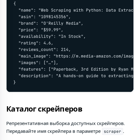
{

  "name": "Web Scraping with Python: Data Extractio
  "asin": "1098145356",

  "brand": "O'Reilly Media",

  "price": "$59.99",

  "availability": "In Stock",

  "rating": 4.6,

  "reviews_count": 214,

  "main_image": "https://m.media-amazon.com/images/
  "images": ["…"],

  "features": ["Paperback, 3rd Edition by Ryan Mitc
  "description": "A hands-on guide to extracting da
}
Каталог скрейперов
Репрезентативная выборка доступных скрейперов.
Передавайте имя скрейпера в параметре
.
scraper