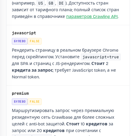
(например,
US
,
GB
,
DE
). Доступность стран
зависит от тарифного плана; полный список стран
приведён в справочнике
параметров Crawling API
.
javascript
БУЛЕВО
FALSE
Рендерить страницу в реальном браузере Chrome
перед скрейпингом. Установите
javascript=true
для SPA и страниц с JS-рендерингом.
Стоит 2
кредита за запрос
; требует JavaScript token, а не
Normal token.
premium
БУЛЕВО
FALSE
Маршрутизировать запрос через премиальную
резидентную сеть Crawlbase для более сложных
целей с anti-bot защитой.
Стоит 10 кредитов
за
запрос или
20 кредитов
при сочетании с