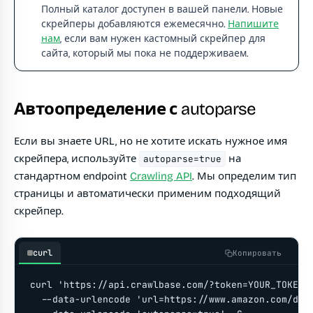
Полный каталог доступен в вашей панели. Новые
скрейперы добавляются ежемесячно.
Напишите
нам
, если вам нужен кастомный скрейпер для
сайта, который мы пока не поддерживаем.
Автоопределение с autoparse
Если вы знаете URL, но не хотите искать нужное имя
скрейпера, используйте
на
autoparse=true
стандартном endpoint
Crawling API
. Мы определим тип
страницы и автоматически применим подходящий
скрейпер.
curl
Копировать
curl 'https://api.crawlbase.com/?token=YOUR_TOKEN' 
  --data-urlencode 'url=https://www.amazon.com/dp/1