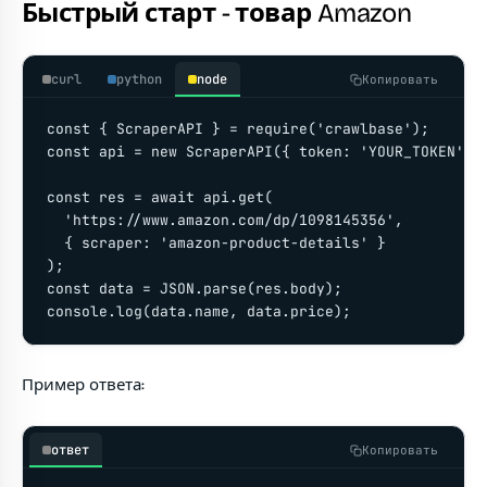
Быстрый старт - товар Amazon
curl
python
node
Копировать
const { ScraperAPI } = require('crawlbase');

const api = new ScraperAPI({ token: 'YOUR_TOKEN' })
const res = await api.get(

  'https://www.amazon.com/dp/1098145356',

  { scraper: 'amazon-product-details' }

);

const data = JSON.parse(res.body);

console.log(data.name, data.price);
Пример ответа:
ответ
Копировать