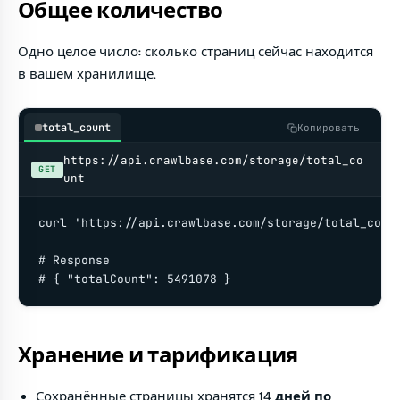
Общее количество
Одно целое число: сколько страниц сейчас находится
в вашем хранилище.
total_count
Копировать
https://api.crawlbase.com/storage/total_co
GET
unt
curl 'https://api.crawlbase.com/storage/total_count
# Response

# { "totalCount": 5491078 }
Хранение и тарификация
Сохранённые страницы хранятся
14 дней по