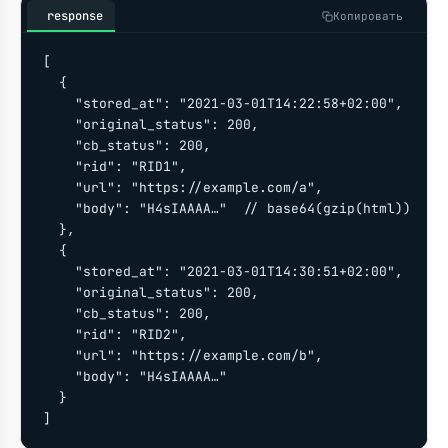
response
Копировать
[

  {

    "stored_at": "2021-03-01T14:22:58+02:00",

    "original_status": 200,

    "cb_status": 200,

    "rid": "RID1",

    "url": "https://example.com/a",

    "body": "H4sIAAAA…"  // base64(gzip(html))

  },

  {

    "stored_at": "2021-03-01T14:30:51+02:00",

    "original_status": 200,

    "cb_status": 200,

    "rid": "RID2",

    "url": "https://example.com/b",

    "body": "H4sIAAAA…"

  }

]