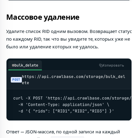
Массовое удаление
Удалите список RID одним вызовом. Возвращает статус
по каждому RID, так что вы увидите те, которых уже не
было или удаление которых не удалось.
bulk_delete
Копировать
https://api.crawlbase.com/storage/bulk_del
POST
ete
curl -X POST 'https://api.crawlbase.com/storage/bul
  -H 'Content-Type: application/json' \

  -d '{ "rids": ["RID1","RID2","RID3"] }'
Ответ — JSON-массив, по одной записи на каждый