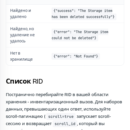
Найдено и
{"success": "The Storage item
удалено
has been deleted successfully"}
Найдено, но
{"error": "The Storage item
удаление не
could not be deleted"}
удалось
Нет в
{"error": "Not Found"}
хранилище
Список RID
Постранично перебирайте RID в вашей области
хранения - инвентаризационный вызов. Для наборов
данных, превышающих один ответ, используйте
scroll-пагинацию (
запускает scroll-
scroll=true
сессию и возвращает
, который вы
scroll_id