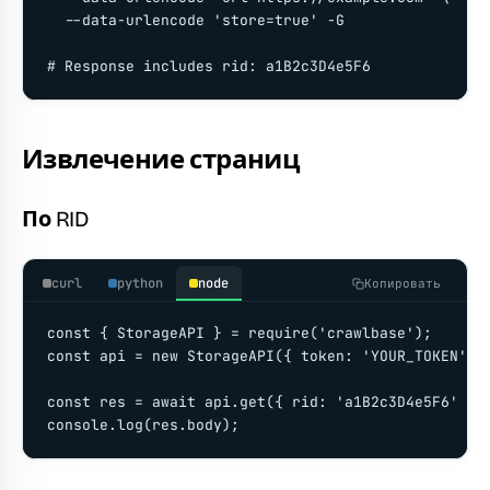
  --data-urlencode 'store=true' -G

# Response includes rid: a1B2c3D4e5F6
Извлечение страниц
По RID
curl
python
node
Копировать
const { StorageAPI } = require('crawlbase');

const api = new StorageAPI({ token: 'YOUR_TOKEN' })
const res = await api.get({ rid: 'a1B2c3D4e5F6' });
console.log(res.body);