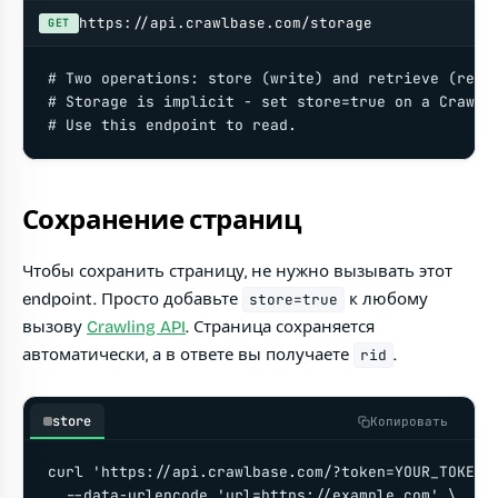
https://api.crawlbase.com/storage
GET
# Two operations: store (write) and retrieve (read)
# Storage is implicit - set store=true on a Crawlin
# Use this endpoint to read.
Сохранение страниц
Чтобы сохранить страницу, не нужно вызывать этот
endpoint. Просто добавьте
к любому
store=true
вызову
Crawling API
. Страница сохраняется
автоматически, а в ответе вы получаете
.
rid
store
Копировать
curl 'https://api.crawlbase.com/?token=YOUR_TOKEN' 
  --data-urlencode 'url=https://example.com' \
