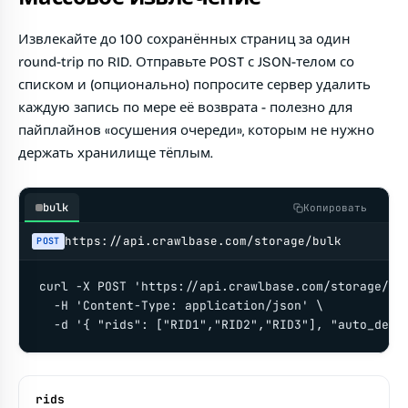
Извлекайте до 100 сохранённых страниц за один
round-trip по RID. Отправьте POST с JSON-телом со
списком и (опционально) попросите сервер удалить
каждую запись по мере её возврата - полезно для
пайплайнов «осушения очереди», которым не нужно
держать хранилище тёплым.
bulk
Копировать
https://api.crawlbase.com/storage/bulk
POST
curl -X POST 'https://api.crawlbase.com/storage/bul
  -H 'Content-Type: application/json' \

  -d '{ "rids": ["RID1","RID2","RID3"], "auto_dele
rids