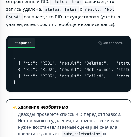
отправленный RID.
означает, что
status: true
запись удалена;
с
status: false
result: "Not
означает, что RID не существовал (уже был
Found"
удалён, истёк срок или вообще не записывался).
response
Копировать
[

  { "rid": "RID1", "result": "Deleted",   "status":
  { "rid": "RID2", "result": "Not Found", "status":
  { "rid": "RID3", "result": "Failed",    "status":
]
Удаление необратимо
Дважды проверьте список RID перед отправкой.
Нет ни мягкого удаления, ни отмены - если вам
нужен восстанавливаемый сценарий, сначала
извлеките данные с
и
auto_delete=false