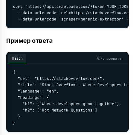
curl 'https://api.crawlbase.com/?token=YOUR_TOKEN' 
  --data-urlencode 'url=https://stackoverflow.com/'
  --data-urlencode 'scraper=generic-extractor' -G
Пример ответа
json
Копировать
{

  "url": "https://stackoverflow.com/",

  "title": "Stack Overflow - Where Developers Learn
  "language": "en",

  "headings": {

    "h1": ["Where developers grow together"],

    "h2": ["Hot Network Questions"]

  }

}