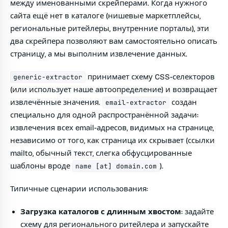
между именованными скрейперами. Когда нужного
сайта ещё нет в каталоге (нишевые маркетплейсы,
региональные ритейлеры, внутренние порталы), эти
два скрейпера позволяют вам самостоятельно описать
страницу, а мы выполним извлечение данных.
принимает схему CSS-селекторов
generic-extractor
(или использует наше автоопределение) и возвращает
извлечённые значения.
создан
email-extractor
специально для одной распространённой задачи:
извлечения всех email-адресов, видимых на странице,
независимо от того, как страница их скрывает (ссылки
mailto, обычный текст, слегка обфусцированные
шаблоны вроде
).
name [at] domain.com
Типичные сценарии использования:
Загрузка каталогов с длинным хвостом
: задайте
схему для регионального ритейлера и запускайте