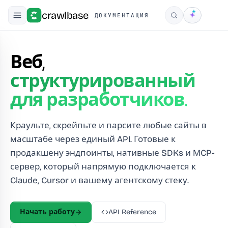
crawlbase
ДОКУМЕНТАЦИЯ
Поиск
Веб,
Документация для разрабо
структурированный
для разработчиков.
Краульте, скрейпьте и парсите любые сайты в
масштабе через единый API. Готовые к
продакшену эндпоинты, нативные SDKs и MCP-
сервер, который напрямую подключается к
Claude, Cursor и вашему агентскому стеку.
Начать работу
API Reference