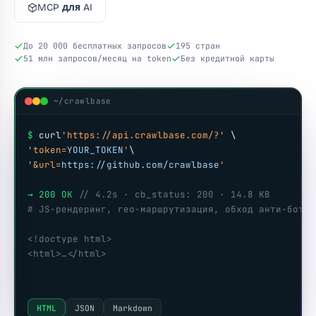
MCP для AI
До 20 000 бесплатных запросов
195 стран
51 млн запросов/месяц на token
Без кредитной карты
~/crawlbase
$
 curl
'https://api.crawlbase.com/?'
 \
'token=
YOUR_TOKEN
'
\
'&url=
https://github.com/crawlbase
'
→ 200 OK
// 4.2s · cb_status: 200 · 14.8 KB
# JS-рендеринг, гео-маршрутизация, обход анти-бот з
<!doctype html>
<html>…</html>
HTML
JSON
Markdown