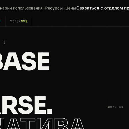
Связаться с отделом п
нарии использования
Ресурсы
Цены
0
УСПЕХ
99%
E
ASE
RSE.
ЛЮБОЙ URL
НАТИВА