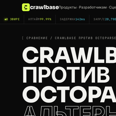
crawlbase
Продукты
Разработчикам
Сце
В ЭФИРЕ
АПТАЙМ
99.99%
ЗАДЕРЖКА
142ms
ЗАПР/С
20,70
СРАВНЕНИЕ / CRAWLBASE ПРОТИВ OCTOPARS
CRAWLB
ПРОТИВ
OCTOPA
АЛЬТЕР