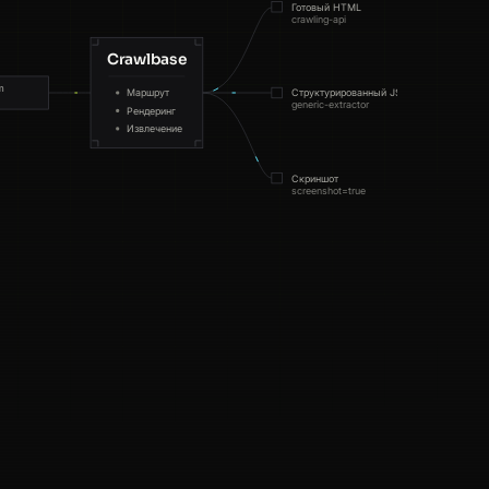
Готовый HTML
crawling-api
Crawlbase
m
Маршрут
Структурированный JSON
generic-extractor
Рендеринг
Извлечение
Скриншот
screenshot=true
any-website.com · rendered · 200