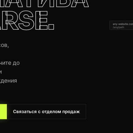
RSE.
any-website.co
/any/path
ов,
чите до
и
ждения
Связаться с отделом продаж