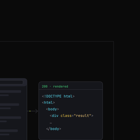
ES
73ms
CA
207ms
ES
126ms
US
63ms
JP
197ms
CA
63ms
200 · rendered
CA
51ms
<
html
>
<
body
>
BR
121ms
<
div
class
=
"result"
>
…
US
80ms
</
body
>
SG
214ms