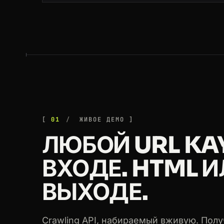
200
www.kayak.com
/flight-search/SEA-
200
www.kayak.com
/flights/JFK-DXB/20
200
www.kayak.com
/cars/Miami/2026-11
200
www.kayak.com
/flights/JFK-DXB/20
200
www.kayak.com
/flights/LAX-CDG/20
01
ЖИВОЕ ДЕМО
ЛЮБОЙ URL KA
200
www.kayak.com
/flight-search/SEA-
ВХОДЕ. HTML И
200
www.kayak.com
/flights/LAX-CDG/20
ВЫХОДЕ.
200
www.kayak.com
/Tokyo-c20105
200
www.kayak.com
/Tokyo-c20105
Crawling API, набираемый вживую. Пол