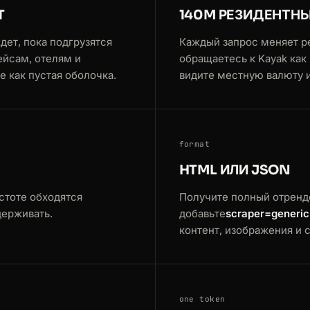
T
140M РЕЗИДЕНТНЫ
дет, пока подгрузятся
Каждый запрос меняет ре
ейсам, отелям и
обращаетесь к Kayak ка
 как пустая оболочка.
видите местную валюту и
format
HTML ИЛИ JSON
стоте обходятся
Получите полный отрен
держивать.
добавьте
scraper=generic
контент, изображения и 
one token