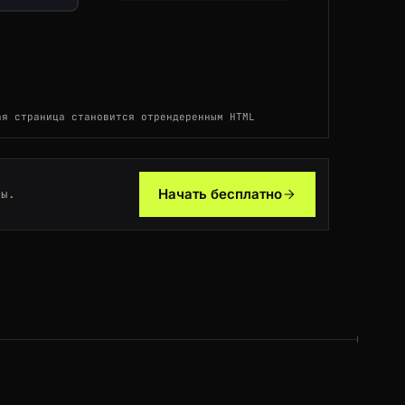
CA
44ms
NL
78ms
ая страница становится отрендеренным HTML
US
57ms
BR
53ms
Начать бесплатно
ты.
US
80ms
NL
181ms
FR
86ms
GB
100ms
JP
85ms