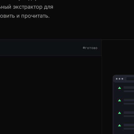
ный экстрактор для
овить и прочитать.
08-20/2026-08-24
SIN/2026-08-30
готово
-01/2026-11-07
-01/2026-11-07
SIN/2026-08-30
26-10-10
026-10-03/2026-10-08
26-08-15
26-09-12/2026-09-15