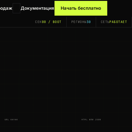
родаж
Документация
Начать бесплатно
СЕК
00 / BOOT
РЕГИОНЫ
30
СЕТЬ
РАБОТАЕТ
URL KAYAK
HTML ИЛИ JSON