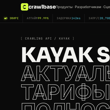
crawlbase
Продукты
Разработчикам
Сце
В ЭФИРЕ
АПТАЙМ
99.99%
ЗАДЕРЖКА
142ms
ЗАПР/С
20,70
CRAWLING API / KAYAK
KAYAK 
АКТУАЛ
ТАРИФЫ