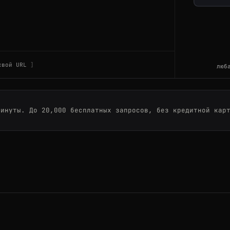
26-07-22
-01/2026-11-07
свой URL
люб
MEX/2026-07-18
минуты. До 20,000 бесплатных запросов, без кредитной кар
-07-01/2026-07-05
26-07-22
SIN/2026-08-30
26-07-22