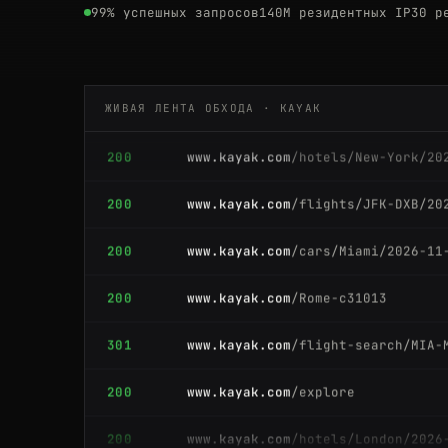
99% успешных запросов
140M резидентных IP
30 р
200
www.kayak.com
/hotels/Barcelona/2
200
www.kayak.com
/flights/SFO-TYO/20
ЖИВАЯ ЛЕНТА ОБХОДА · KAYAK
200
www.kayak.com
/hotels/New-York/20
200
www.kayak.com
/flights/JFK-DXB/20
200
www.kayak.com
/cars/Miami/2026-11
200
www.kayak.com
/Rome-c31013
301
www.kayak.com
/flight-search/MIA-
200
www.kayak.com
/explore
200
www.kayak.com
/hotels/London/2026
200
www.kayak.com
/flights/JFK-DXB/20