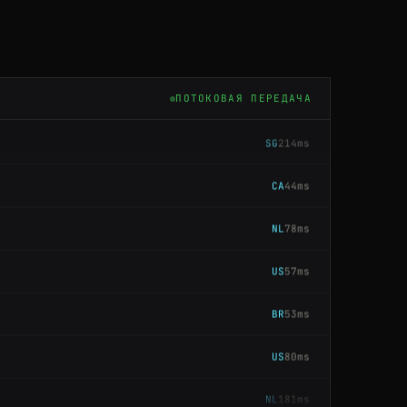
BR
121ms
US
80ms
ПОТОКОВАЯ ПЕРЕДАЧА
SG
214ms
CA
44ms
NL
78ms
US
57ms
BR
53ms
US
80ms
NL
181ms
FR
86ms