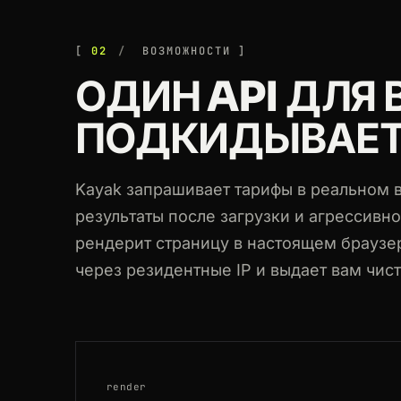
200
www.kayak.com
/cars/Miami/2026-11
02
ВОЗМОЖНОСТИ
200
www.kayak.com
/flights/JFK-DXB/20
ОДИН API ДЛЯ 
200
www.kayak.com
/flights/LAX-CDG/20
ПОДКИДЫВАЕТ
200
www.kayak.com
/flight-search/SEA-
200
www.kayak.com
/flights/LAX-CDG/20
Kayak запрашивает тарифы в реальном 
результаты после загрузки и агрессивно
рендерит страницу в настоящем браузе
через резидентные IP и выдает вам чис
render