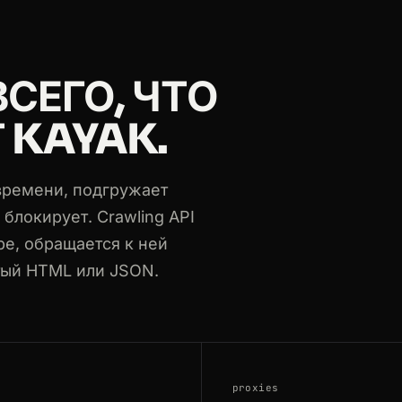
-01/2026-11-07
26-07-22
ВСЕГО, ЧТО
26-10-10
 KAYAK.
SIN/2026-08-30
26-10-10
времени, подгружает
 блокирует. Crawling API
ре, обращается к ней
тый HTML или JSON.
proxies