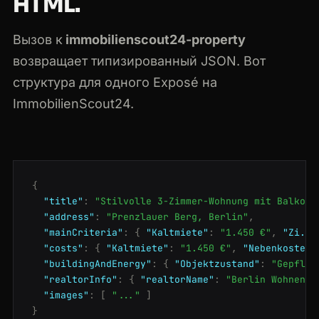
HTML.
Вызов к
immobilienscout24-property
возвращает типизированный JSON. Вот
структура для одного Exposé на
ImmobilienScout24.
{
"title"
:
"Stilvolle 3-Zimmer-Wohnung mit Balkon"
"address"
:
"Prenzlauer Berg, Berlin"
,
"mainCriteria"
:
{
"Kaltmiete"
:
"1.450 €"
,
"Zi."
:
"costs"
:
{
"Kaltmiete"
:
"1.450 €"
,
"Nebenkosten"
"buildingAndEnergy"
:
{
"Objektzustand"
:
"Gepfleg
"realtorInfo"
:
{
"realtorName"
:
"Berlin Wohnen G
"images"
:
[
"..."
]
}