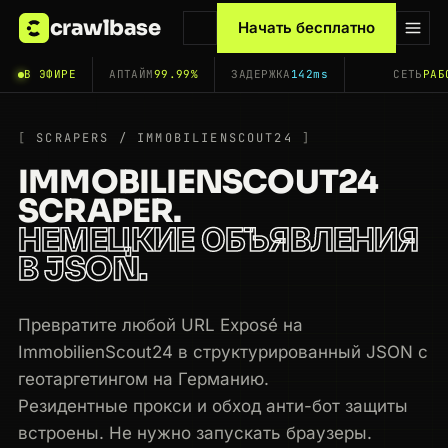
crawlbase
Начать бесплатно
В ЭФИРЕ
АПТАЙМ
99.99%
ЗАДЕРЖКА
142ms
СЕТЬ
РАБ
SCRAPERS / IMMOBILIENSCOUT24
IMMOBILIENSCOUT24
SCRAPER.
НЕМЕЦКИЕ ОБЪЯВЛЕНИЯ
В JSON.
Превратите любой URL Exposé на
ImmobilienScout24 в структурированный JSON с
геотаргетингом на Германию.
Резидентные прокси и обход анти-бот защиты
встроены. Не нужно запускать браузеры.