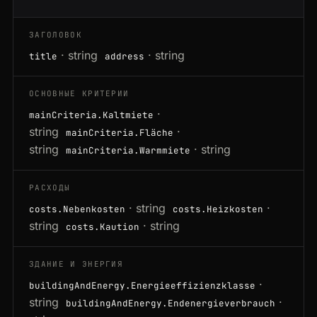
ЗАГОЛОВОК
· string
· string
title
address
ОСНОВНЫЕ КРИТЕРИИ
·
mainCriteria.Kaltmiete
string
·
mainCriteria.Fläche
string
· string
mainCriteria.Warmmiete
РАСХОДЫ
· string
·
costs.Nebenkosten
costs.Heizkosten
string
· string
costs.Kaution
ЗДАНИЕ И ЭНЕРГИЯ
·
buildingAndEnergy.Energieeffizienzklasse
string
·
buildingAndEnergy.Endenergieverbrauch