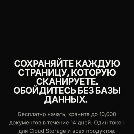
Это бесплатно для разработчиков: хранение до
перестать обслуживать бакет S3 или
10,000 документов в течение 14 дней без
собственную базу данных.
кредитной карты. Сверх этого стоимость
недорого масштабируется с объёмом вашего
сканирования, и один и тот же токен работает во
всех Crawling API, Crawler и каждом скрапере.
СОХРАНЯЙТЕ КАЖДУЮ
СТРАНИЦУ, КОТОРУЮ
СКАНИРУЕТЕ.
ОБОЙДИТЕСЬ БЕЗ БАЗЫ
ДАННЫХ.
Бесплатно начать, храните до 10,000
документов в течение 14 дней. Один токен
для Cloud Storage и всех продуктов.