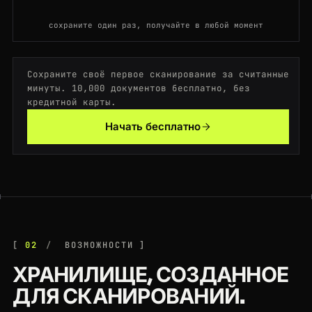
200
stackoverflow.com
/questions/11227809
сохраните один раз, получайте в любой момент
ES
116ms
200
zillow.com
/homes/for_sale/
FR
185ms
Сохраните своё первое сканирование за считанные
200
booking.com
/searchresults.html?ss=Paris
DE
161ms
минуты. 10,000 документов бесплатно, без
кредитной карты.
200
walmart.com
/ip/55048794
IN
192ms
Начать бесплатно
200
github.com
/crawlbase
DE
192ms
02
ВОЗМОЖНОСТИ
ХРАНИЛИЩЕ, СОЗДАННОЕ
ДЛЯ СКАНИРОВАНИЙ.