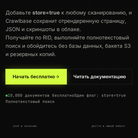
Добавьте
store=true
к любому сканированию, и
Crawlbase сохранит отрендеренную страницу,
JSON и скриншоты в облаке.
Получайте по RID, выполняйте полнотекстовый
поиск и обойдитесь без базы данных, бакета S3
и резервных копий.
Начать бесплатно
Читать документацию
200
reddit.com
/r/programming
US
139ms
200
yelp.com
/biz/blue-bottle-coffee
NL
132ms
10,000 документов бесплатно
Один флаг: store=true
Полнотекстовый поиск
200
yelp.com
/biz/blue-bottle-coffee
CA
174ms
200
stackoverflow.com
/questions/11227809
CA
50ms
СБОР И ХРАНЕНИЕ
ДОСТУП В ЛЮБОЙ МОМЕНТ
301
zillow.com
/homes/for_sale/
FR
158ms