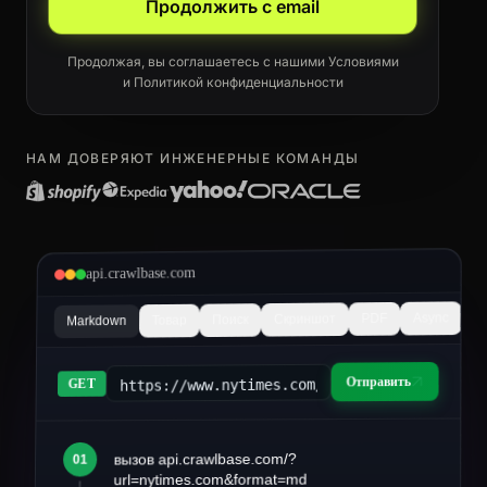
Продолжить с email
Продолжая, вы соглашаетесь с нашими
Условиями
и
Политикой конфиденциальности
НАМ ДОВЕРЯЮТ ИНЖЕНЕРНЫЕ КОМАНДЫ
api.crawlbase.com
Async
PDF
Скриншот
Поиск
Товар
Markdown
Отправить
https://www.nytimes.com/2026/03/article&fo
GET
вызов api.crawlbase.com/?
01
article.md
url=nytimes.com&format=md