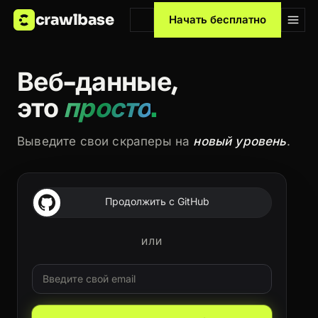
crawlbase
Начать бесплатно
Веб-данные,
это
просто
.
Выведите свои скраперы на
новый уровень
.
Продолжить с GitHub
ИЛИ
Email
Leave this field blank