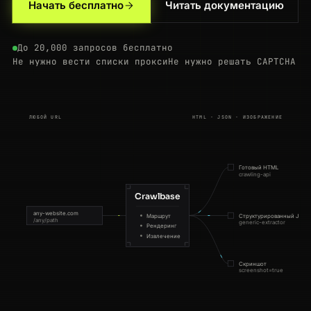
Начать бесплатно
Читать документацию
До 20,000 запросов бесплатно
Не нужно вести списки прокси
Не нужно решать CAPTCHA
ЛЮБОЙ URL
HTML · JSON · ИЗОБРАЖЕНИЕ
Готовый HTML
crawling-api
Crawlbase
any-website.com
Маршрут
Структурированный JSON
/any/path
generic-extractor
Рендеринг
Извлечение
Скриншот
screenshot=true