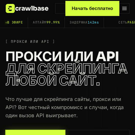
crawlbase
Начать бесплатно
В ЭФИРЕ
АПТАЙМ
99.99%
ЗАДЕРЖКА
142ms
СЕТЬ
РАБ
ПРОКСИ ИЛИ API
ПРОКСИ ИЛИ API
ДЛЯ СКРЕЙПИНГА
ЛЮБОЙ САЙТ.
Что лучше для скрейпинга сайты, прокси или
API? Вот честный компромисс и случаи, когда
один вызов API выигрывает.