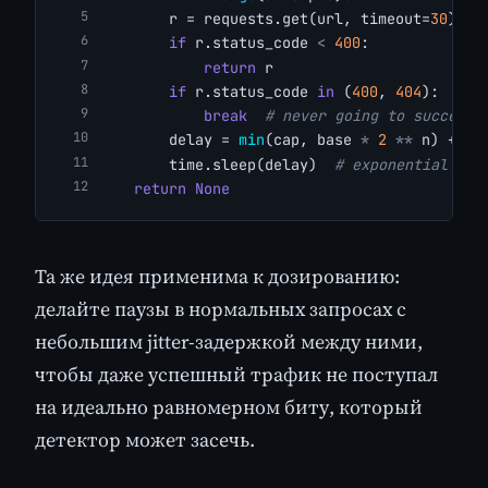
        r = requests.get(url, timeout=
30
)
if
 r.status_code 
<
400
:
return
 r
if
 r.status_code 
in
 (
400
, 
404
):
break
# never going to succeed;
        delay = 
min
(cap, base 
*
2
**
 n) + ra
        time.sleep(delay)  
# exponential bac
return
None
Та же идея применима к дозированию:
делайте паузы в нормальных запросах с
небольшим jitter-задержкой между ними,
чтобы даже успешный трафик не поступал
на идеально равномерном биту, который
детектор может засечь.