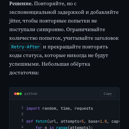
Решение.
Повторяйте, но с
экспоненциальной задержкой и добавляйте
jitter, чтобы повторные попытки не
поступали синхронно. Ограничивайте
количество попыток, учитывайте заголовок
и прекращайте повторять
Retry-After
коды статуса, которые никогда не будут
успешными. Небольшая обёртка
достаточна:
python
Copy
import
 random, time, requests
def
fetch
(url, attempts=
5
, base=
1.0
, cap=
30.
for
 n 
in
range
(attempts):