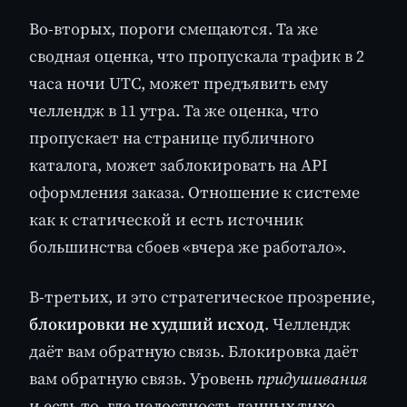
Во-вторых, пороги смещаются. Та же
сводная оценка, что пропускала трафик в 2
часа ночи UTC, может предъявить ему
челлендж в 11 утра. Та же оценка, что
пропускает на странице публичного
каталога, может заблокировать на API
оформления заказа. Отношение к системе
как к статической и есть источник
большинства сбоев «вчера же работало».
В-третьих, и это стратегическое прозрение,
блокировки не худший исход
. Челлендж
даёт вам обратную связь. Блокировка даёт
вам обратную связь. Уровень
придушивания
и есть то, где целостность данных тихо