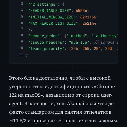
"h2_settings"
:
{
"HEADER_TABLE_SIZE"
:
65536
,
"INITIAL_WINDOW_SIZE"
:
6291456
,
"MAX_HEADER_LIST_SIZE"
:
262144
},
"header_order"
:
[
":method"
,
":authority"
,
"
"pseudo_headers"
:
"m,a,s,p"
,
// Chrome cano
"frame_priority"
:
[
256
,
255
,
254
,
253
,
252
]
}
Этого блока достаточно, чтобы с высокой
уверенностью идентифицировать «Chrome
122 на macOS», независимо от строки user-
agent. В частности, хеш Akamai является де-
факто стандартом для снятия отпечатков
HTTP/2 и проверяется практически каждым