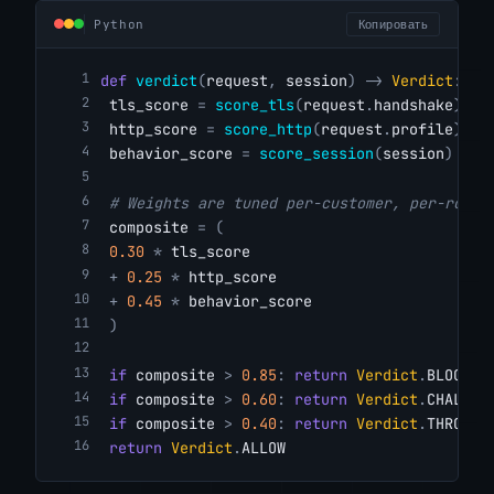
Python
Копировать
def
verdict
(
request
,
session
)
->
Verdict
:
tls_score
=
score_tls
(
request
.
handshake
)
# 
http_score
=
score_http
(
request
.
profile
)
# 
behavior_score
=
score_session
(
session
)
# 0
# Weights are tuned per-customer, per-route
composite
=
(
0.30
*
tls_score
+
0.25
*
http_score
+
0.45
*
behavior_score
)
if
composite
>
0.85
:
return
Verdict
.
BLOCK
if
composite
>
0.60
:
return
Verdict
.
CHALLEN
if
composite
>
0.40
:
return
Verdict
.
THROTTL
return
Verdict
.
ALLOW