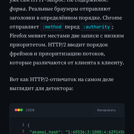
форма
. Реальные браузеры отправляют
заголовки в определённом порядке. Chrome
отправляет
перед
;
:method
:authority
Firefox меняет местами две записи с низким
приоритетом. HTTP/2 вводит порядок
фреймов и приоритизацию потоков,
которые различаются от клиента к клиенту.
Вот как HTTP/2-отпечаток на самом деле
выглядит для детектора:
JSON
Копировать
{
"akamai_hash"
:
"1:65536;3:1000;4:6291456;6: