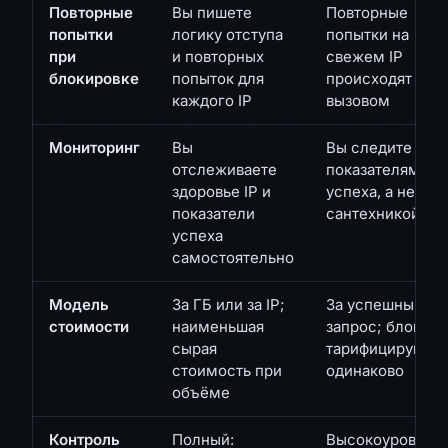
Повторные
Вы пишете
Повторные
попытки
логику отступа
попытки на
при
и повторных
свежем IP
блокировке
попыток для
происходят за
каждого IP
вызовом
Мониторинг
Вы
Вы следите за
отслеживаете
показателями
здоровье IP и
успеха, а не за
показатели
сантехникой IP
успеха
самостоятельно
Модель
За ГБ или за IP;
За успешный
стоимости
наименьшая
запрос; блоки н
сырая
тарифицируютс
стоимость при
одинаково
объёме
Контроль
Полный:
Высокоуровнев