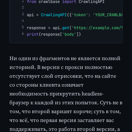
from
 crawlbase 
import
 CrawlingAPI
api = 
CrawlingAPI
({
'token'
: 
'YOUR_CRAWLBASE_
response = api.
get
(
'https://example.com/list
print
(response[
'body'
])
Ни один из фрагментов не является полной
историей. В версии с прокси полностью
отсутствует слой отрисовки, что на сайте
со стороны клиента означает
необходимость прикрутить headless-
браузер к каждой из этих попыток. Суть не в
том, что второй вариант короче; суть в том,
что всё, что первая версия заставляет вас
поддерживать, это работа второй версии, а