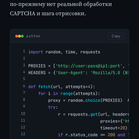
по-прежнему нет реальной обработки
CAPTCHA и шага отрисовки.
python
Copy
import
 random, time, requests
PROXIES = [
'http://user:pass@ip1:port'
, 
'htt
HEADERS = {
'User-Agent'
: 
'Mozilla/5.0 (Windo
def
fetch
(url, attempts=
4
):
for
 i 
in
range
(attempts):
        proxy = random.
choice
(PROXIES)  
# ro
try
:
            r = requests.
get
(url, headers=HE
                             proxies={
'http'
                             timeout=
20
)
if
 r.status_code == 
200
and
'cap