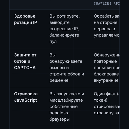
CRAWLING API
Здоровье
Вы ротируете,
Обрабатывается
ротации IP
выводите
на стороне
сгоревшие IP,
сервера в
балансируете
управляемом пу
пул
Защита от
Вы
Обнаружение и
ботов и
обнаруживаете
повторные
CAPTCHA
вызовы и
попытки при
строите обход и
блокировке
решение
внутренние
Отрисовка
Вы запускаете и
Один флаг (JS-
JavaScript
масштабируете
токен)
собственные
отрисовывает
headless-
страницу за вас
браузеры