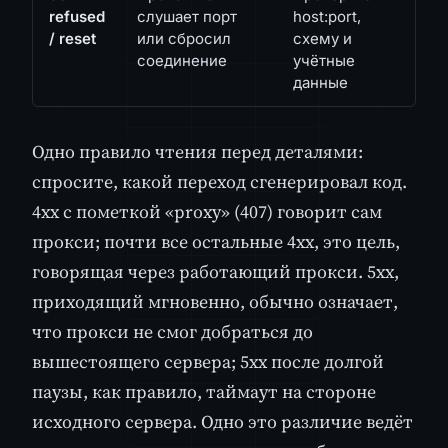
refused
слушает порт
host:port,
/ reset
или сбросил
схему и
соединение
учётные
данные
Одно правило чтения перед деталями:
спросите, какой переход сгенерировал код.
4xx с пометкой «proxy» (407) говорит сам
прокси; почти все остальные 4xx, это цель,
говорящая через работающий прокси. 5xx,
приходящий мгновенно, обычно означает,
что прокси не смог добраться до
вышестоящего сервера; 5xx после долгой
паузы, как правило, таймаут на стороне
исходного сервера. Одно это различие ведёт