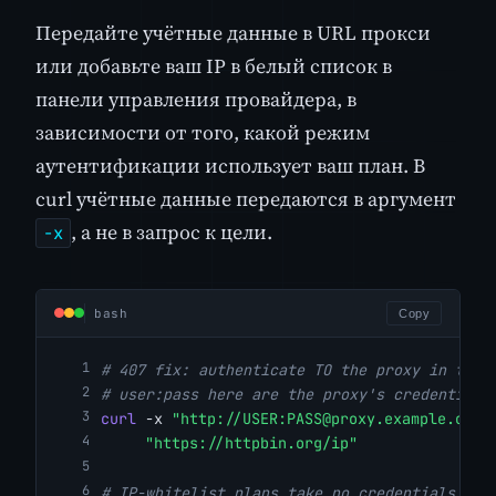
Передайте учётные данные в URL прокси
или добавьте ваш IP в белый список в
панели управления провайдера, в
зависимости от того, какой режим
аутентификации использует ваш план. В
curl учётные данные передаются в аргумент
, а не в запрос к цели.
-x
bash
Copy
# 407 fix: authenticate TO the proxy in the 
# user:pass here are the proxy's credentials
curl
 -x 
"http://USER:
PASS@proxy.example.com
:
"https://httpbin.org/ip"
# IP-whitelist plans take no credentials; th