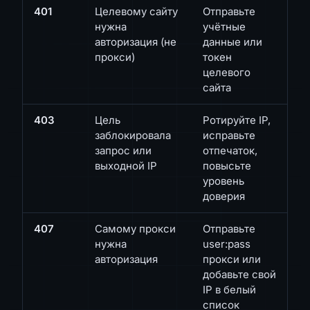
401
Целевому сайту
Отправьте
нужна
учётные
авторизация (не
данные или
прокси)
токен
целевого
сайта
403
Цель
Ротируйте IP,
заблокировала
исправьте
запрос или
отпечаток,
выходной IP
повысьте
уровень
доверия
407
Самому прокси
Отправьте
нужна
user:pass
авторизация
прокси или
добавьте свой
IP в белый
список