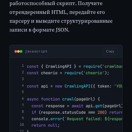
работоспособный скрипт. Получите
отрендеренный HTML, передайте его
парсеру и выведите структурированные
записи в формате JSON.
javascript
Copy
const
 { CrawlingAPI } = 
require
(
'crawlbase'
)
const
 cheerio = 
require
(
'cheerio'
);
const
 api = 
new
CrawlingAPI
({ token: 
'YOUR_C
async
function
crawl
(pageUrl) {
const
 response = 
await
 api.
get
(pageUrl);
if
 (response.statusCode === 
200
) 
return
 re
  console.
error
(
`Request failed: ${response.
return
null
;
}