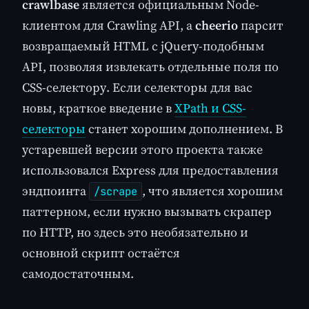
crawlbase
является официальным Node-
клиентом для Crawling API, а
cheerio
парсит
возвращаемый HTML с jQuery-подобным
API, позволяя извлекать отдельные поля по
CSS-селектору. Если селекторы для вас
новы, краткое введение в
XPath и CSS-
селекторы
станет хорошим дополнением. В
устаревшей версии этого проекта также
использовался Express для предоставления
эндпоинта
, что является хорошим
/scrape
паттерном, если нужно вызывать скрапер
по HTTP, но здесь это необязательно и
основной скрипт остаётся
самодостаточным.