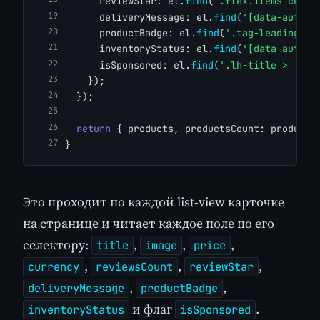
      reviewStar: el.
find
(
'.flex.items-cente
      deliveryMessage: el.
find
(
'[data-automa
      productBadge: el.
find
(
'.tag-leading-ba
      inventoryStatus: el.
find
(
'[data-automa
      isSponsored: el.
find
(
'.lh-title > .gra
    });
  });
return
 { products, productsCount: products
}
Это проходит по каждой list-view карточке
на странице и читает каждое поле по его
селектору:
,
,
,
title
image
price
,
,
,
currency
reviewsCount
reviewStar
,
,
deliveryMessage
productBadge
и флаг
.
inventoryStatus
isSponsored