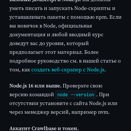
уметь писать и запускать Node-скрипты и
устанавливать пакеты с помощью npm. Если
вы новичок в Node, официальная
документация и любой вводный курс
доведут вас до уровня, который
предполагает этот материал. Более
подробное руководство см. в нашей статье о
том, как
создать веб-скрапер с Node.js
.
Node.js 16 или выше.
Проверьте свою
версию командой
. При
node --version
отсутствии установите с сайта Node.js или
через менеджер версий, например nvm.
Аккаунт Crawlbase и токен.