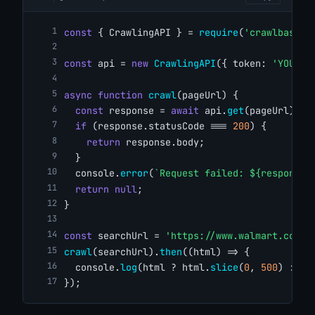
const
 { CrawlingAPI } = 
require
(
'crawlbase'
)
const
 api = 
new
CrawlingAPI
({ token: 
'YOUR_C
async
function
crawl
(pageUrl) {
const
 response = 
await
 api.
get
(pageUrl);
if
 (response.statusCode === 
200
) {
return
 response.body;
  }
  console.
error
(
`Request failed: ${response.
return
null
;
}
const
 searchUrl = 
'https://www.walmart.com/s
crawl
(searchUrl).
then
((html) => {
  console.
log
(html ? html.
slice
(
0
, 
500
) : 
'N
});