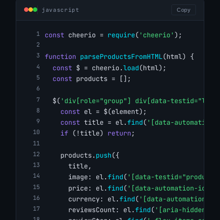
javascript
Copy
const
 cheerio = 
require
(
'cheerio'
);
function
parseProductsFromHTML
(html) {
const
 $ = cheerio.
load
(html);
const
 products = [];
  $(
'div[role="group"] div[data-testid="list
const
 el = $(element);
const
 title = el.
find
(
'[data-automation-
if
 (!title) 
return
;
    products.
push
({
      title,
      image: el.
find
(
'[data-testid="productT
      price: el.
find
(
'[data-automation-id="p
      currency: el.
find
(
'[data-automation-id
      reviewsCount: el.
find
(
'[aria-hidden=tr