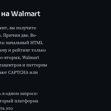
 на Walmart
ент, вы получите
а. Причин две. Во-
нта: начальный HTML
цену и рейтинг только
Во-вторых, Walmart
тацентров и паттерны
учают CAPTCHA или
 в одном запросе:
который платформа
ть это