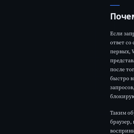
Почем
Если зап
ответ со 
первых, 
представ
после то
быстро в
запросов
блокирую
Таким об
браузер,
восприни