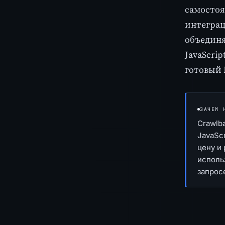
самостоя
интеграц
объединя
JavaScri
готовый 
ЗАЧЕМ 
Crawlb
JavaScr
цену и
исполь
запросе