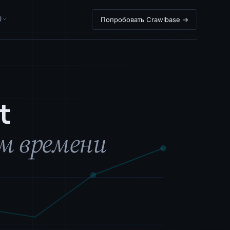
U
Попробовать Crawlbase →
t
м времени