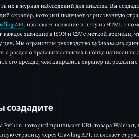
ть их в журнал наблюдений для анализа. Вы создад
ий скрапер, который получает отрисованную стра
wling API
, извлекает название и цену из HTML с пом
т каждое значение в JSON и CSV с меткой времени, 
 цен. Мы ограничим руководство
публичными
данн
х, а раздел о правовых аспектах в конце написан не 
те его прежде, чем направить скрапер на реальные
ы создадите
а Python, который принимает URL товара Walmart, 
нную страницу через Crawling API, извлекает стру