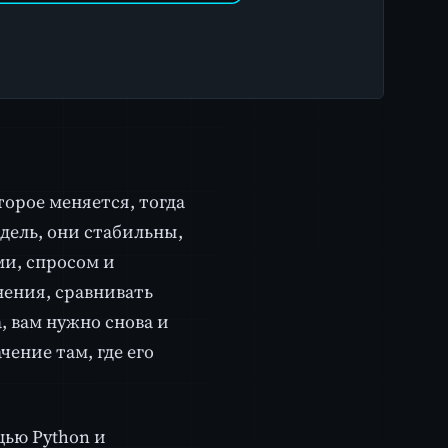
торое меняется, тогда
одель, они стабильны,
ми, спросом и
нения, сравнивать
, вам нужно снова и
чение там, где его
ью Python и