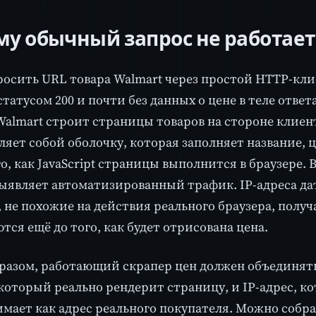
у обычный запрос не работает
росить URL товара Walmart через простой HTTP-кли
статусом 200 и почти без данных о цене в теле ответ
Walmart строит страницы товаров на стороне клие
ляет собой оболочку, которая заполняет название, 
го, как JavaScript страницы выполнится в браузере. 
ыявляет автоматизированный трафик. IP-адреса да
, не похожие на действия реального браузера, пол
тся ещё до того, как будет отрисована цена.
разом, работающий скрапер цен должен объединять
 который реально рендерит страницу, и IP-адрес, 
мает как адрес реального покупателя. Можно собра