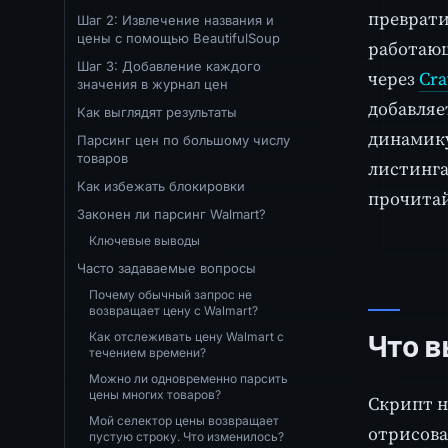
преврати
Шаг 2: Извлечение названия и
цены с помощью BeautifulSoup
работающ
Шаг 3: Добавление каждого
через
Cra
значения в журнал цен
добавляе
Как выглядят результаты
динамику
Парсинг цен по большому числу
товаров
листинга
Как избежать блокировки
прочитай
Законен ли парсинг Walmart?
Ключевые выводы
Часто задаваемые вопросы
Почему обычный запрос не
возвращает цену с Walmart?
Как отслеживать цену Walmart с
Что в
течением времени?
Можно ли одновременно парсить
цены многих товаров?
Скрипт н
Мой селектор цены возвращает
отрисова
пустую строку. Что изменилось?