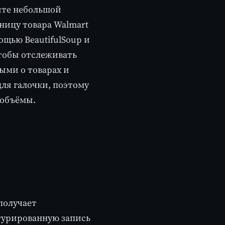
ите небольшой
ницу товара Walmart
ощью BeautifulSoup и
чтобы отслеживать
ыми о товарах и
для галочки, поэтому
 объёмы.
получает
ктурированную запись