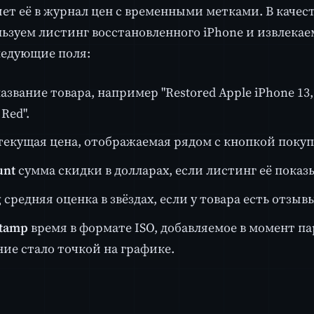
яет её в журнал цен с временными метками. В качес
ьзуем листинг восстановленного iPhone и извлека
ледующие поля:
азвание товара, например "Restored Apple iPhone 13, 
Red".
текущая цена, отображаемая рядом с кнопкой покуп
unt
сумма скидки в долларах, если листинг её показ
g
средняя оценка в звёздах, если у товара есть отзыв
tamp
время в формате ISO, добавляемое в момент п
ние стало точкой на графике.