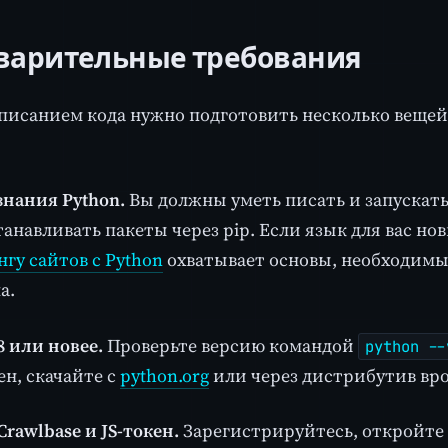
варительные требования
писанием кода нужно подготовить несколько вещей.
знания Python.
Вы должны уметь писать и запускать 
танавливать пакеты через pip. Если язык для вас но
гу сайтов с Python
охватывает основы, необходимые
а.
8 или новее.
Проверьте версию командой
python --
ен, скачайте с
python.org
или через дистрибутив вро
Crawlbase и JS-токен.
Зарегистрируйтесь, откройте