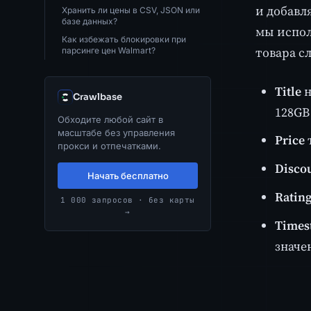
и добавл
Хранить ли цены в CSV, JSON или
базе данных?
мы испол
Как избежать блокировки при
товара с
парсинге цен Walmart?
Title
н
Crawlbase
128GB 
Обходите любой сайт в
масштабе без управления
Price
прокси и отпечатками.
Disco
Начать бесплатно
Ratin
1 000 запросов · без карты
→
Times
значе