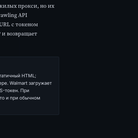
жилых прокси, но их
awling API
 URL с токеном
P и возвращает
статичный HTML;
ере. Walmart загружает
S-токен. При
что и при обычном