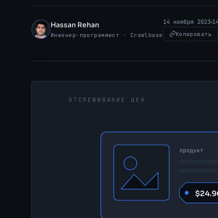
14 ноября 2023
1
Hassan Rehan
HR
Копировать
Инженер-программист · Crawlbase