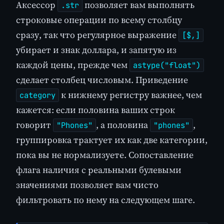
Аксессор
позволяет вам выполнять
.str
строковые операции по всему столбцу
сразу, так что регулярное выражение
[$,]
убирает и знак доллара, и запятую из
каждой цены, прежде чем
astype("float")
сделает столбец числовым. Приведение
к нижнему регистру важнее, чем
category
кажется: если половина ваших строк
говорит
, а половина
,
"Phones"
"phones"
группировка трактует их как две категории,
пока вы не нормализуете. Сопоставление
флага наличия с реальными булевыми
значениями позволяет вам чисто
фильтровать по нему на следующем шаге.