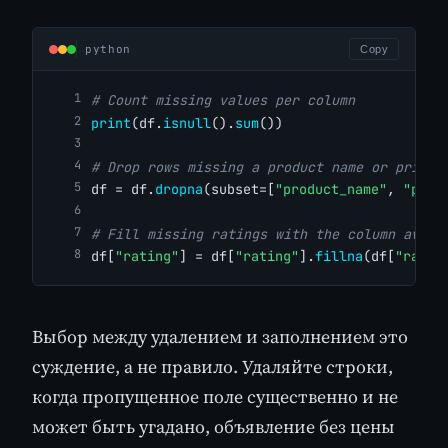
python
Copy
# Count missing values per column
print
(df.
isnull
().
sum
())
# Drop rows missing a product name or price 
df = df.
dropna
(subset=[
"product_name"
, 
"pric
# Fill missing ratings with the column avera
df[
"rating"
] = df[
"rating"
].
fillna
(df[
"ratin
Выбор между удалением и заполнением это
суждение, а не правило. Удаляйте строки,
когда пропущенное поле существенно и не
может быть угадано, объявление без цены