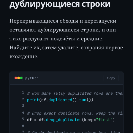
дублирующиеся строки
Перекрывающиеся обходы и перезапуски
оставляют дублирующиеся строки, и они
тихо раздувают подсчёты и средние.
Найдите их, затем удалите, сохраняя первое
вхождение.
python
Copy
# How many fully duplicated rows are there?
print
(df.
duplicated
().
sum
())
# Drop exact duplicate rows, keep the first
df = df.
drop_duplicates
(keep=
"first"
)
# Or de-duplicate on a unique key, like a pr