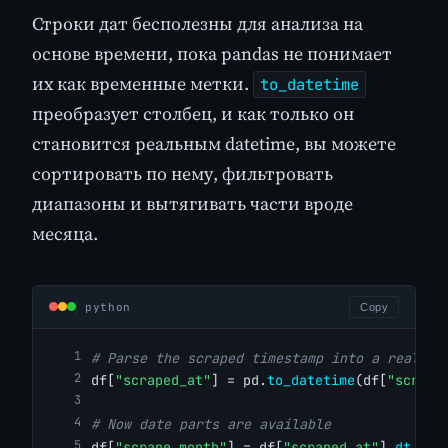
Строки дат бесполезны для анализа на
основе времени, пока pandas не понимает
их как временные метки.
to_datetime
преобразует столбец, и как только он
становится реальным datetime, вы можете
сортировать по нему, фильтровать
диапазоны и вытягивать части вроде
месяца.
python
Copy
# Parse the scraped timestamp into a real da
df[
"scraped_at"
] = pd.
to_datetime
(df[
"scrape
# Now date parts are available
df[
"scrape_month"
] = df[
"scraped_at"
].
dt
.
to_