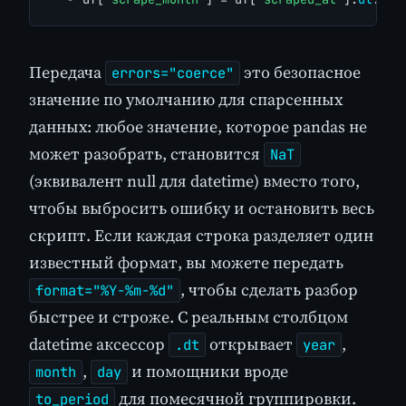
Передача
это безопасное
errors="coerce"
значение по умолчанию для спарсенных
данных: любое значение, которое pandas не
может разобрать, становится
NaT
(эквивалент null для datetime) вместо того,
чтобы выбросить ошибку и остановить весь
скрипт. Если каждая строка разделяет один
известный формат, вы можете передать
, чтобы сделать разбор
format="%Y-%m-%d"
быстрее и строже. С реальным столбцом
datetime аксессор
открывает
,
.dt
year
,
и помощники вроде
month
day
для помесячной группировки.
to_period