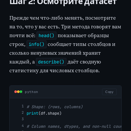
Шаг 2: Осмотрите датасет
Прежде чем что-либо менять, посмотрите
на то, что у вас есть. Три метода говорят вам
почти всё:
показывает образцы
head()
строк,
сообщает типы столбцов и
info()
сколько ненулевых значений хранит
каждый, а
даёт сводную
describe()
статистику для числовых столбцов.
python
Copy
# Shape: (rows, columns)
print
(df.shape)
# Column names, dtypes, and non-null counts