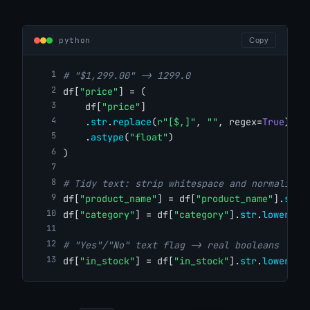
python
Copy
# "$1,299.00" -> 1299.0
df[
"price"
] = (
    df[
"price"
]
    .
str
.
replace
(
r"[$,]"
, 
""
, regex=
True
)
    .
astype
(
"float"
)
)
# Tidy text: strip whitespace and normalise 
df[
"product_name"
] = df[
"product_name"
].
str
.
df[
"category"
] = df[
"category"
].
str
.
lower
()
# "Yes"/"No" text flag -> real booleans
df[
"in_stock"
] = df[
"in_stock"
].
str
.
lower
().