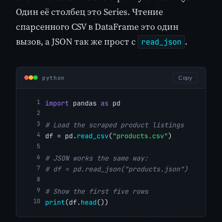
Один её столбец это Series. Чтение
спарсенного CSV в DataFrame это один
вызов, а JSON так же прост с
.
read_json
python
Copy
import
 pandas 
as
 pd
# Load the scraped product listings
df = pd.
read_csv
(
"products.csv"
)
# JSON works the same way:
# df = pd.read_json("products.json")
# Show the first five rows
print
(df.
head
())