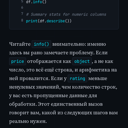
df.
info
()
# Summary stats for numeric columns
print
(df.
describe
())
Читайте
внимательно: именно
info()
здесь вы рано замечаете проблему. Если
отображается как
, а не как
price
object
число, это всё ещё строка, и арифметика на
ней провалится. Если у
меньше
rating
ненулевых значений, чем количество строк,
у вас есть пропущенные данные для
обработки. Этот единственный вызов
говорит вам, какой из следующих шагов вам
реально нужен.