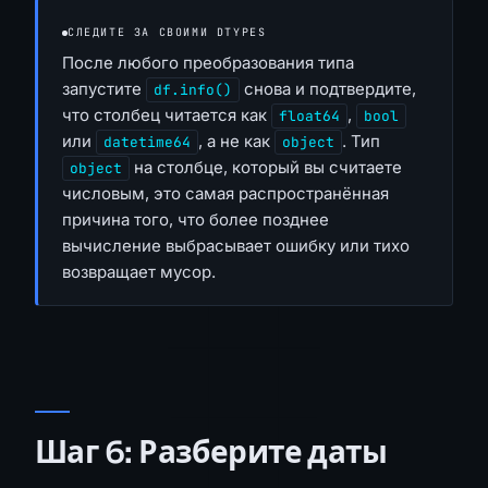
СЛЕДИТЕ ЗА СВОИМИ DTYPES
После любого преобразования типа
запустите
снова и подтвердите,
df.info()
что столбец читается как
,
float64
bool
или
, а не как
. Тип
datetime64
object
на столбце, который вы считаете
object
числовым, это самая распространённая
причина того, что более позднее
вычисление выбрасывает ошибку или тихо
возвращает мусор.
Шаг 6: Разберите даты