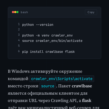
bash
Copy
python --version
python -m venv crawler_env
source crawler_env/bin/activate
pip install crawlbase flask
В Windows активируйте окружение
командой
crawler_env\Scripts\activate
вместо строки
. Пакет
crawlbase
source
является официальным клиентом для
отправки URL через Crawling API, а
flask
даёт вам минималистичный веб-сервер для