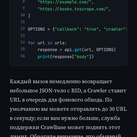
"https://example.com/"
,
"https://books.toscrape.com/"
,
]
OPTIONS = {
"callback"
: 
"true"
, 
"crawler"
: 
"t
for
 url 
in
 urls:
    response = api.
get
(url, OPTIONS)
print
(response[
"body"
])
Каждый вызов немедленно возвращает
небольшое JSON-тело с RID, а Crawler ставит
URL в очередь для фонового обхода. По
умолчанию вы можете отправлять до 30 URL
в секунду; если вам нужно больше, служба
поддержки Crawlbase может поднять этот
лимит. Обратите внимание, что обычный