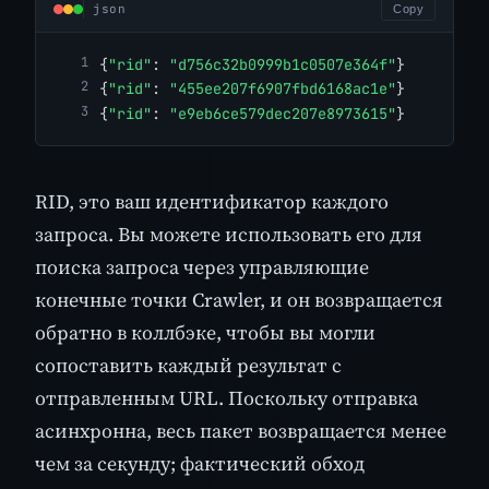
json
Copy
{
"rid"
: 
"d756c32b0999b1c0507e364f"
}
{
"rid"
: 
"455ee207f6907fbd6168ac1e"
}
{
"rid"
: 
"e9eb6ce579dec207e8973615"
}
RID, это ваш идентификатор каждого
запроса. Вы можете использовать его для
поиска запроса через управляющие
конечные точки Crawler, и он возвращается
обратно в коллбэке, чтобы вы могли
сопоставить каждый результат с
отправленным URL. Поскольку отправка
асинхронна, весь пакет возвращается менее
чем за секунду; фактический обход