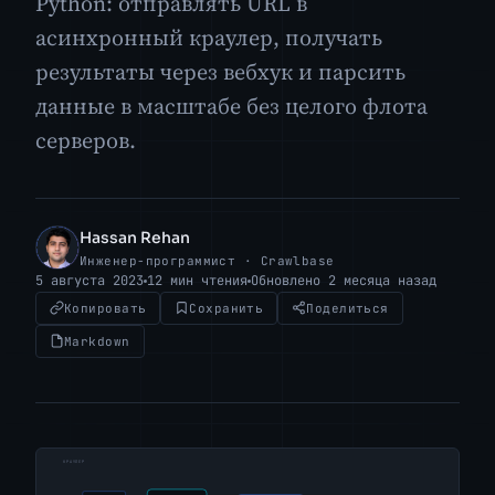
Python: отправлять URL в
асинхронный краулер, получать
результаты через вебхук и парсить
данные в масштабе без целого флота
серверов.
Hassan Rehan
HR
Инженер-программист · Crawlbase
5 августа 2023
12 мин чтения
Обновлено 2 месяца назад
Копировать
Сохранить
Поделиться
Markdown