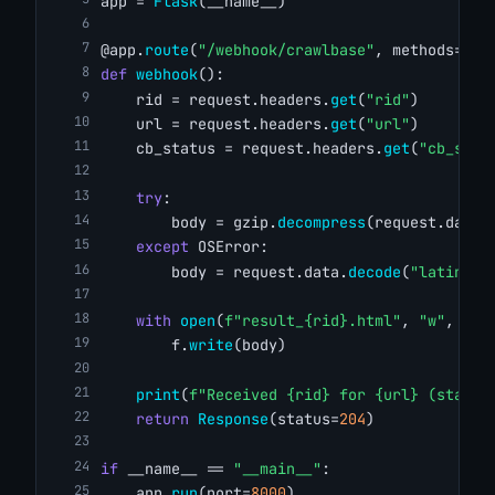
app = 
Flask
(__name__)
@app.
route
(
"/webhook/crawlbase"
, methods=[
"P
def
webhook
():
    rid = request.headers.
get
(
"rid"
)
    url = request.headers.
get
(
"url"
)
    cb_status = request.headers.
get
(
"cb_stat
try
:
        body = gzip.
decompress
(request.data)
except
 OSError:
        body = request.data.
decode
(
"latin1"
,
with
open
(
f"result_{rid}.html"
, 
"w"
, enc
        f.
write
(body)
print
(
f"Received {rid} for {url} (status
return
Response
(status=
204
)
if
 __name__ == 
"__main__"
:
    app.
run
(port=
8000
)