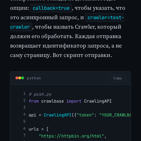
опции:
, чтобы указать, что
callback=true
это асинхронный запрос, и
crawler=test-
, чтобы назвать Crawler, который
crawler
должен его обработать. Каждая отправка
возвращает идентификатор запроса, а не
саму страницу. Вот скрипт отправки.
python
Copy
# push.py
from
 crawlbase 
import
 CrawlingAPI
api = 
CrawlingAPI
({
"token"
: 
"YOUR_CRAWLBASE_
urls = [
"https://httpbin.org/html"
,