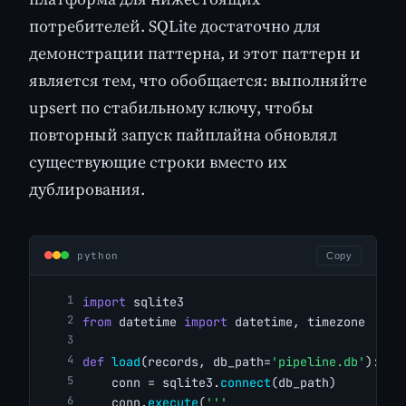
потребителей. SQLite достаточно для
демонстрации паттерна, и этот паттерн и
является тем, что обобщается: выполняйте
upsert по стабильному ключу, чтобы
повторный запуск пайплайна обновлял
существующие строки вместо их
дублирования.
python
Copy
import
 sqlite3
from
 datetime 
import
 datetime, timezone
def
load
(records, db_path=
'pipeline.db'
):
    conn = sqlite3.
connect
(db_path)
    conn.
execute
(
'''