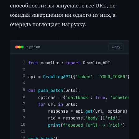
способности: вы запускаете все URL, не
ожидая завершения ни одного из них, а
очередь поглощает нагрузку.
python
Copy
from
 crawlbase 
import
 CrawlingAPI
api = 
CrawlingAPI
({
'token'
: 
'YOUR_TOKEN'
})
def
push_batch
(urls):
    options = {
'callback'
: 
True
, 
'crawler'
: 
for
 url 
in
 urls:
        response = api.
get
(url, options)
        rid = response[
'body'
][
'rid'
]
print
(
f'queued {url} -> {rid}'
)
push_batch
([