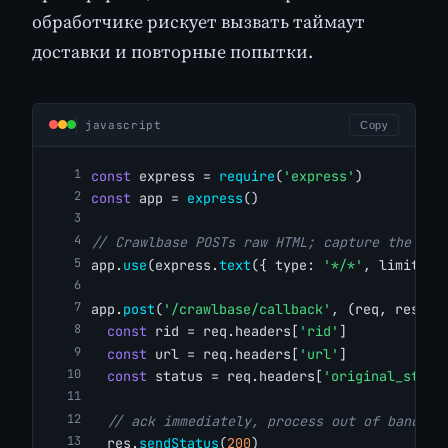
обработчике рискует вызвать таймаут
доставки и повторные попытки.
javascript
Copy
const
 express = 
require
(
'express'
)
const
 app = 
express
()
// Crawlbase POSTs raw HTML; capture the bod
app.
use
(express.
text
({ type: 
'*/*'
, limit: 
'
app.
post
(
'/crawlbase/callback'
, (req, res) =
const
 rid = req.headers[
'rid'
]
const
 url = req.headers[
'url'
]
const
 status = req.headers[
'original_statu
// ack immediately, process out of band
  res.
sendStatus
(
200
)