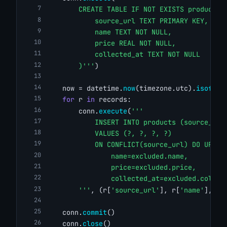
        CREATE TABLE IF NOT EXISTS products 
            source_url TEXT PRIMARY KEY,
            name TEXT NOT NULL,
            price REAL NOT NULL,
            collected_at TEXT NOT NULL
        )'''
)
    now = datetime.
now
(timezone.utc).
isoform
for
 r 
in
 records:
        conn.
execute
(
'''
            INSERT INTO products (source_url
            VALUES (?, ?, ?, ?)
            ON CONFLICT(source_url) DO UPDAT
                name=excluded.name,
                price=excluded.price,
                collected_at=excluded.collec
        '''
, (r[
'source_url'
], r[
'name'
], r[
    conn.
commit
()
    conn.
close
()