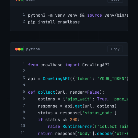
python3 -m venv venv && 
source
 venv/bin/acti
pip install crawlbase
python
Copy
from
 crawlbase 
import
 CrawlingAPI
api = 
CrawlingAPI
({
'token'
: 
'YOUR_TOKEN'
})
def
collect
(url, render=
False
):
    options = {
'ajax_wait'
: 
True
, 
'page_wait
    response = api.
get
(url, options)
    status = response[
'status_code'
]
if
 status != 
200
:
raise
RuntimeError
(
f'collect failed 
return
 response[
'body'
].
decode
(
'utf-8'
)