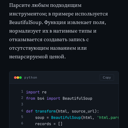
Парсите любым подходящим
инструментом; в примере используется
BeautifulSoup. Функция извлекает поля,
нормализует их в нативные типы и
отказывается создавать запись с
отсутствующим названием или
непарсируемой ценой.
python
Copy
import
 re
from
 bs4 
import
 BeautifulSoup
def
transform
(html, source_url):
    soup = 
BeautifulSoup
(html, 
'html.parser'
    records = []