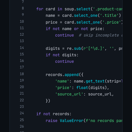
for
 card 
in
 soup.
select
(
'.product-card'
)
        name = card.
select_one
(
'.title'
)
        price = card.
select_one
(
'.price'
)
if
not
 name 
or
not
 price:
continue
# skip incomplete card
        digits = re.
sub
(
r'[^\d.]'
, 
''
, price
if
not
 digits:
continue
        records.
append
({
'name'
: name.
get_text
(strip=
True
'price'
: 
float
(digits),
'source_url'
: source_url,
        })
if
not
 records:
raise
ValueError
(
f'no records parsed