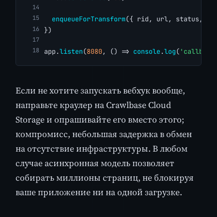
enqueueForTransform
({ rid, url, status, ht
})
app.
listen
(
8080
, () => 
console
.
log
(
'callback
Если не хотите запускать вебхук вообще,
направьте краулер на Crawlbase Cloud
Storage и опрашивайте его вместо этого;
компромисс, небольшая задержка в обмен
на отсутствие инфраструктуры. В любом
случае асинхронная модель позволяет
собирать миллионы страниц, не блокируя
ваше приложение ни на одной загрузке.