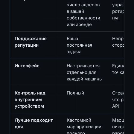
число адресов
управляе
в вашей
ротирую
собственности
пул
или аренде
Поддержание
Ваша
Непрерыв
репутации
постоянная
стороне 
задача
Интерфейс
Настраивается
Единая к
отдельно для
точка или
каждой машины
Контроль над
Полный
Ограниче
внутренним
что раск
устройством
API
Лучше подходит
Кастомной
Масштаби
для
маршрутизации,
пиковых н
полного
работы б