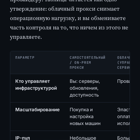
утверждение: облачный прокси снимает
операционную нагрузку, и вы обмениваете
часть контроля на то, что ничем из этого не
управляете.
ПАРАМЕТР
САМОСТОЯТЕЛЬНЫЙ
ОБЛАЧНЫЙ 
/ ON-PREM
(УПРАВЛЯЕ
ПРОКСИ
СЕРВИС)
Кто управляет
Вы: серверы,
Провайде
инфраструктурой
обновления,
доступность
Масштабирование
Покупка и
Эластичн
настройка
оплата по
новых машин
использо
IP-пул
Небольшое
Большой