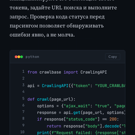
токена, задайте URL поиска и выполните
запрос. Проверка кода статуса перед
парсингом позволяет обнаруживать
ошибки явно, а не молча.
python
Copy
from
 crawlbase 
import
 CrawlingAPI
api = 
CrawlingAPI
({
"token"
: 
"YOUR_CRAWLBASE_
def
crawl
(page_url):
    options = {
"ajax_wait"
: 
"true"
, 
"page_wa
    response = api.
get
(page_url, options)
if
 response[
"status_code"
] == 
200
:
return
 response[
"body"
].
decode
(
"lati
print
(
f"Request failed: {response['statu