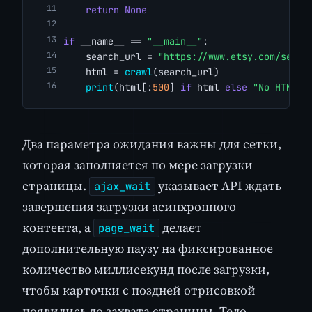
return
None
if
 __name__ == 
"__main__"
:
    search_url = 
"https://www.etsy.com/searc
    html = 
crawl
(search_url)
print
(html[:
500
] 
if
 html 
else
"No HTML r
Два параметра ожидания важны для сетки,
которая заполняется по мере загрузки
страницы.
указывает API ждать
ajax_wait
завершения загрузки асинхронного
контента, а
делает
page_wait
дополнительную паузу на фиксированное
количество миллисекунд после загрузки,
чтобы карточки с поздней отрисовкой
появились до захвата страницы. Тело