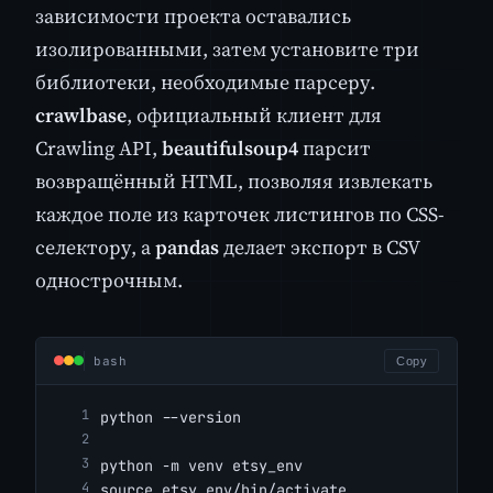
зависимости проекта оставались
изолированными, затем установите три
библиотеки, необходимые парсеру.
crawlbase
, официальный клиент для
Crawling API,
beautifulsoup4
парсит
возвращённый HTML, позволяя извлекать
каждое поле из карточек листингов по CSS-
селектору, а
pandas
делает экспорт в CSV
однострочным.
bash
Copy
python --version
python -m venv etsy_env
source etsy_env/bin/activate