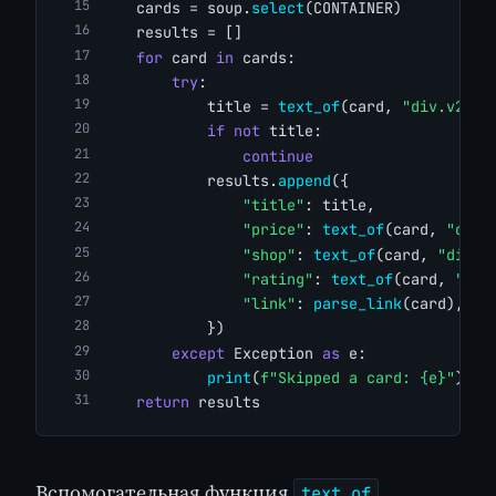
    cards = soup.
select
(CONTAINER)
    results = []
for
 card 
in
 cards:
try
:
            title = 
text_of
(card, 
"div.v2-li
if
not
 title:
continue
            results.
append
({
"title"
: title,
"price"
: 
text_of
(card, 
"div.
"shop"
: 
text_of
(card, 
"div.v
"rating"
: 
text_of
(card, 
"div
"link"
: 
parse_link
(card),
            })
except
 Exception 
as
 e:
print
(
f"Skipped a card: {e}"
)
return
 results
Вспомогательная функция
text_of