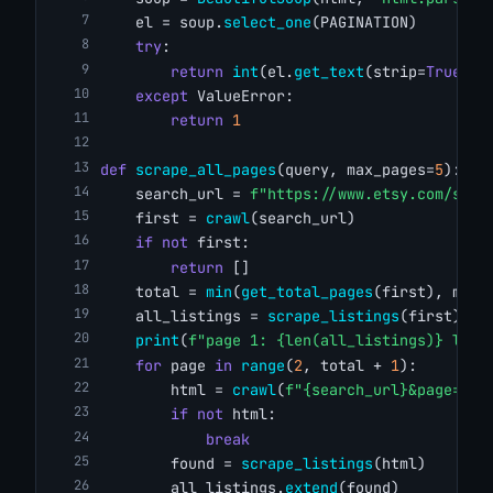
    el = soup.
select_one
(PAGINATION)
try
:
return
int
(el.
get_text
(strip=
True
)) 
except
 ValueError:
return
1
def
scrape_all_pages
(query, max_pages=
5
):
    search_url = 
f"https://www.etsy.com/sear
    first = 
crawl
(search_url)
if
not
 first:
return
 []
    total = 
min
(
get_total_pages
(first), max_
    all_listings = 
scrape_listings
(first)
print
(
f"page 1: {len(all_listings)} list
for
 page 
in
range
(
2
, total + 
1
):
        html = 
crawl
(
f"{search_url}&page={pa
if
not
 html:
break
        found = 
scrape_listings
(html)
        all_listings.
extend
(found)