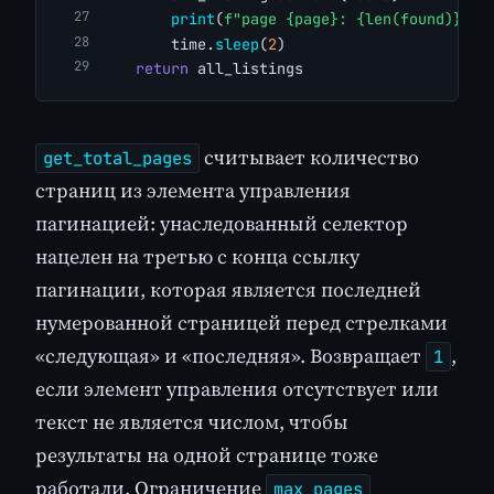
print
(
f"page {page}: {len(found)} li
        time.
sleep
(
2
)
return
 all_listings
считывает количество
get_total_pages
страниц из элемента управления
пагинацией: унаследованный селектор
нацелен на третью с конца ссылку
пагинации, которая является последней
нумерованной страницей перед стрелками
«следующая» и «последняя». Возвращает
,
1
если элемент управления отсутствует или
текст не является числом, чтобы
результаты на одной странице тоже
работали. Ограничение
max_pages