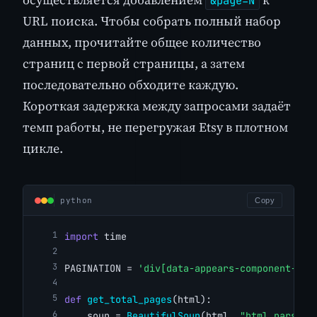
&page=N
URL поиска. Чтобы собрать полный набор
данных, прочитайте общее количество
страниц с первой страницы, а затем
последовательно обходите каждую.
Короткая задержка между запросами задаёт
темп работы, не перегружая Etsy в плотном
цикле.
python
Copy
import
 time
PAGINATION = 
'div[data-appears-component-nam
def
get_total_pages
(html):
    soup = 
BeautifulSoup
(html, 
"html.parser"