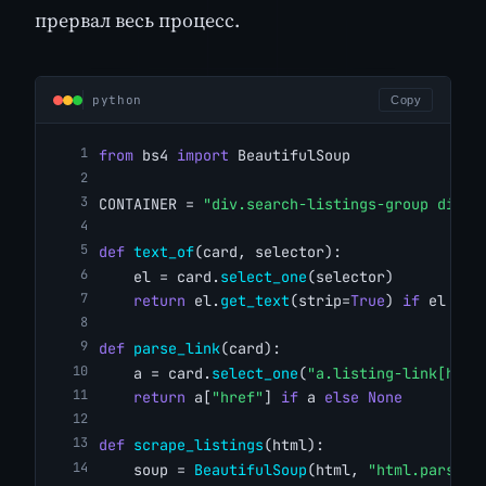
прервал весь процесс.
python
Copy
from
 bs4 
import
 BeautifulSoup
CONTAINER = 
"div.search-listings-group div[d
def
text_of
(card, selector):
    el = card.
select_one
(selector)
return
 el.
get_text
(strip=
True
) 
if
 el 
els
def
parse_link
(card):
    a = card.
select_one
(
"a.listing-link[href
return
 a[
"href"
] 
if
 a 
else
None
def
scrape_listings
(html):
    soup = 
BeautifulSoup
(html, 
"html.parser"