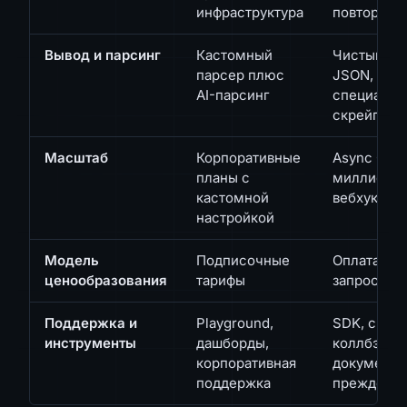
инфраструктура
повторы
Вывод и парсинг
Кастомный
Чистый HT
парсер плюс
JSON, плю
AI-парсинг
специализ
скрейперы
Масштаб
Корпоративные
Async Craw
планы с
миллионы 
кастомной
вебхуки
настройкой
Модель
Подписочные
Оплата за
ценообразования
тарифы
запрос
Поддержка и
Playground,
SDK, curl, 
инструменты
дашборды,
коллбэки,
корпоративная
документа
поддержка
прежде вс