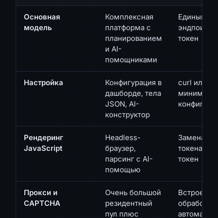
Основная
Комплексная
Единый за
модель
платформа с
эндпоинт,
планированием
токен
и AI-
помощниками
Настройка
Конфигурация в
curl или S
дашборде, тела
минималь
JSON, AI-
конфигура
конструктор
Рендеринг
Headless-
Замена об
JavaScript
браузер,
токена на 
парсинг с AI-
токен
помощью
Прокси и
Очень большой
Встроенная
CAPTCHA
резидентный
обработка
пул плюс
автоматич