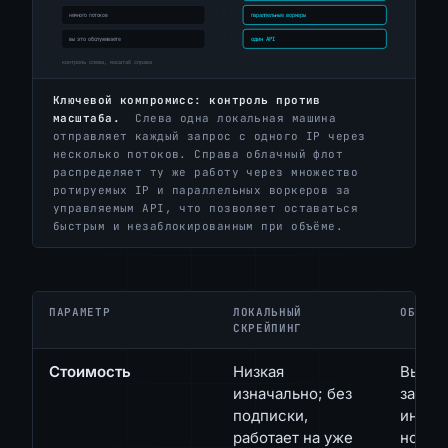
Ключевой компромисс: контроль против
масштаба.
Слева одна локальная машина
отправляет каждый запрос с одного IP через
несколько потоков. Справа облачный флот
распределяет ту же работу через множество
ротируемых IP и параллельных воркеров за
управляемым API, что позволяет оставаться
быстрым и незаблокированным при объёме.
ПАРАМЕТР
ЛОКАЛЬНЫЙ
ОБЛАЧН
СКРЕЙПИНГ
Стоимость
Низкая
Выше;
изначально; без
за аут
подписки,
инфра
работает на уже
но