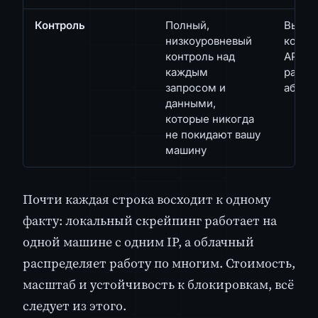
Контроль
Полный,
Высок
низкоуровневый
контр
контроль над
API; т
каждым
работ
запросом и
абстр
данными,
которые никогда
не покидают вашу
машину
Почти каждая строка восходит к одному
факту: локальный скрейпинг работает на
одной машине с одним IP, а облачный
распределяет работу по многим. Стоимость,
масштаб и устойчивость к блокировкам, всё
следует из этого.