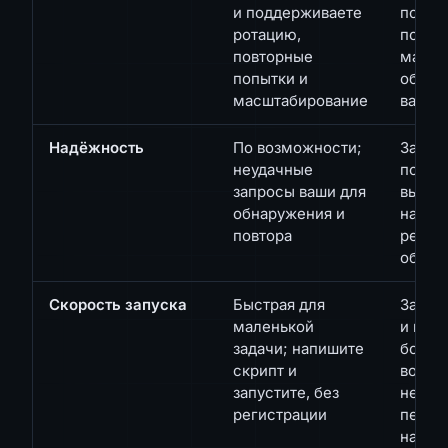
и поддерживаете
повто
ротацию,
попыт
повторные
масшт
попытки и
обраб
масштабирование
вас
Надёжность
По возможности;
Запро
неудачные
повто
запросы ваши для
выпол
обнаружения и
надёж
повтора
резуль
объё
Скорость запуска
Быстрая для
Зарег
маленькой
и вызо
задачи; напишите
больш
скрипт и
возмо
запустите, без
небол
регистрации
перво
настр