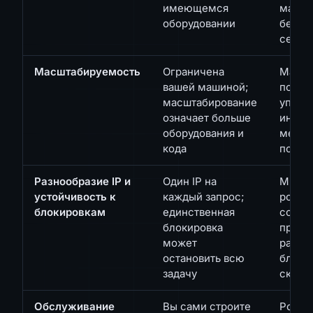
имеющемся
масшт
оборудовании
без п
серве
Масштабируемость
Ограничена
Масшт
вашей машиной;
по тр
масштабирование
управ
означает больше
инфра
оборудования и
мере 
кода
потре
Разнообразие IP и
Один IP на
Множе
устойчивость к
каждый запрос;
ротир
блокировкам
единственная
созда
блокировка
продо
может
работ
остановить всю
блоки
задачу
скрей
Обслуживание
Вы сами строите
Ротаци