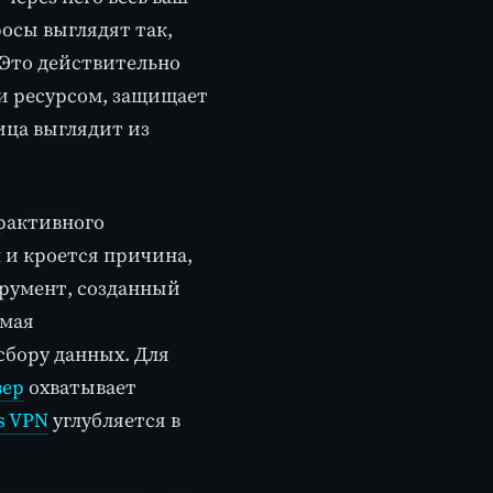
осы выглядят так,
. Это действительно
 и ресурсом, защищает
ица выглядит из
рактивного
м и кроется причина,
трумент, созданный
ямая
сбору данных. Для
вер
охватывает
s VPN
углубляется в