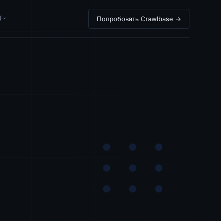
U
Попробовать Crawlbase →