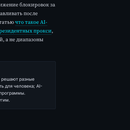
нижение блокировок за
навливать после
статью
что такое AI-
резидентных прокси
,
, а не диапазоны
и решают разные
 для человека; AI-
 программы.
угим.