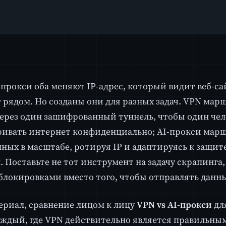
-прокси оба меняют IP-адрес, который видит веб-с
т рядом. Но созданы они для разных задач. VPN мар
ерез один зашифрованный туннель, чтобы один чел
ивать интернет конфиденциально; AI-прокси мар
нных в масштабе, ротируя IP и адаптируясь к защите
. Поставьте не тот инструмент на задачу скрапинга,
 блокировками вместо того, чтобы отправлять данн
ериал, сравнение лицом к лицу
VPN vs AI-прокси
для
аждый, где VPN действительно является правильны