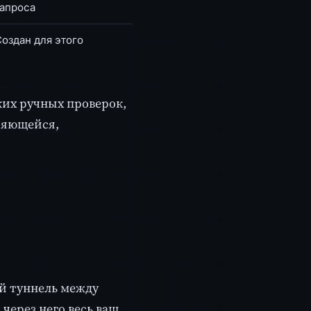
запроса
оздан для этого
их ручных проверок,
оряющейся,
ый туннель между
через него весь ваш