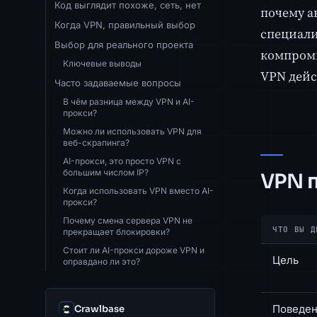
Код выглядит похоже, сеть, нет
почему а
Когда VPN, правильный выбор
специали
Выбор для реального проекта
компромис
Ключевые выводы
VPN дейс
Часто задаваемые вопросы
В чём разница между VPN и AI-
прокси?
Можно ли использовать VPN для
веб-скрапинга?
AI-прокси, это просто VPN с
большим числом IP?
VPN п
Когда использовать VPN вместо AI-
прокси?
Почему смена сервера VPN не
ЧТО ВЫ Д
прекращает блокировки?
Стоит ли AI-прокси дороже VPN и
Цель
оправдано ли это?
Поведен
Crawlbase