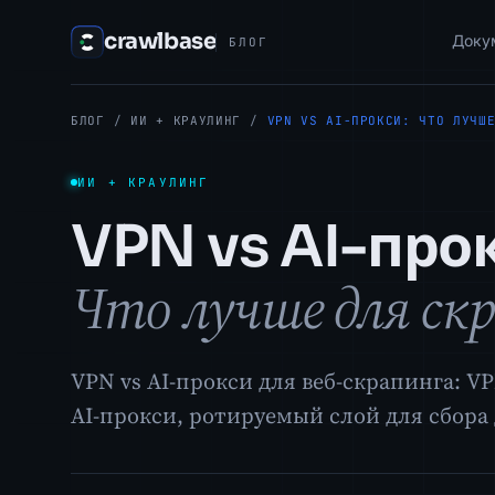
crawlbase
Доку
БЛОГ
БЛОГ
/
ИИ + КРАУЛИНГ
/
VPN VS AI-ПРОКСИ: ЧТО ЛУЧШ
ИИ + КРАУЛИНГ
VPN vs AI-про
Что лучше для ск
VPN vs AI-прокси для веб-скрапинга: 
AI-прокси, ротируемый слой для сбора