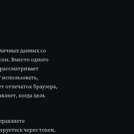
бличных данных со
сом. Вместо одного
 рассматривает
 использовать,
т отпечаток браузера,
ляет, когда цель
аправляете
руетесь через токен,