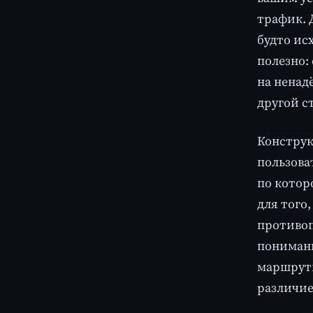
трафик. 
будто исх
полезно:
на ненад
другой с
Конструк
пользова
по котор
для того
противоп
понимани
маршрути
различие