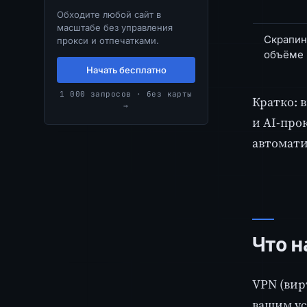
Обходите любой сайт в
масштабе без управления
Скрапин
прокси и отпечатками.
объёме
Начать бесплатно
1 000 запросов · без карты
Кратко: 
→
и AI-про
автомати
Что н
VPN (вир
вашим ус