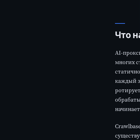
Что н
AI-прокс
многих с
статично
каждый з
ротирует
обрабаты
начинает
Crawlbas
существу