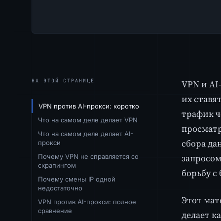
НА ЭТОЙ СТРАНИЦЕ
VPN и AI
их ставя
VPN против AI-прокси: коротко
трафик ч
Что на самом деле делает VPN
просматр
Что на самом деле делает AI-
сбора да
прокси
запросом
Почему VPN не справляется со
скрапингом
борьбу с
Почему смены IP одной
недостаточно
Этот мат
VPN против AI-прокси: полное
сравнение
делает к