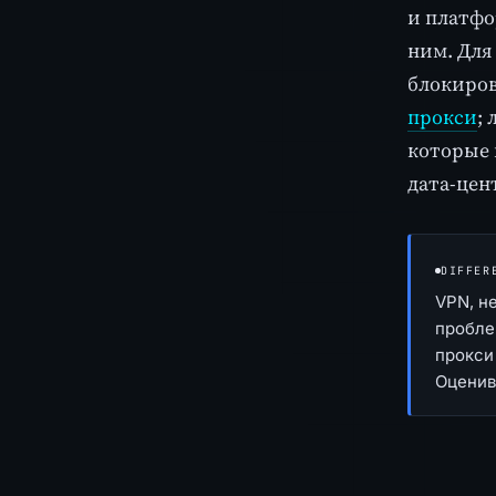
и платфо
ним. Для
блокиров
прокси
;
которые 
дата-цен
DIFFER
VPN, н
пробле
прокси
Оценив