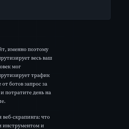
айт, именно поэтому
шрутизирует весь ваш
овек мог
шрутизирует трафик
 от ботов запрос за
 и потратите день на
ые.
 веб-скрапинга: что
м инструментом и