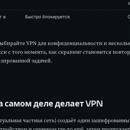
г в
Быстро блокируется
С
выбирайте VPN для конфиденциальности и нескольк
кси с того момента, как скрапинг становится повт
зированной задачей.
а самом деле делает VPN
туальная частная сеть) создаёт один зашифрованн
тройством и сервером где-то ещё, затем пропускает 