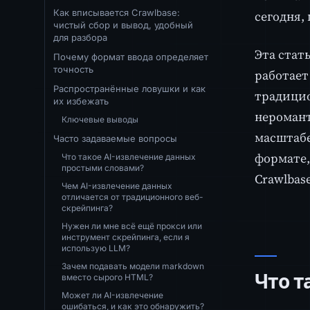
Как вписывается Crawlbase:
сегодня,
чистый сбор и вывод, удобный
для разбора
Эта стат
Почему формат ввода определяет
точность
работает
Распространённые ловушки и как
традицио
их избежать
неромант
Ключевые выводы
масштабе
Часто задаваемые вопросы
формате,
Что такое AI-извлечение данных
простыми словами?
Crawlbas
Чем AI-извлечение данных
отличается от традиционного веб-
скрейпинга?
Нужен ли мне всё ещё прокси или
инструмент скрейпинга, если я
использую LLM?
Зачем подавать модели markdown
Что т
вместо сырого HTML?
Может ли AI-извлечение
ошибаться, и как это обнаружить?