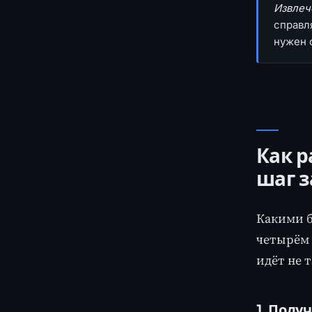
Извлеч
справл
нужен с
Как р
шаг 
Какими б
четырём 
идёт не т
1. Полу