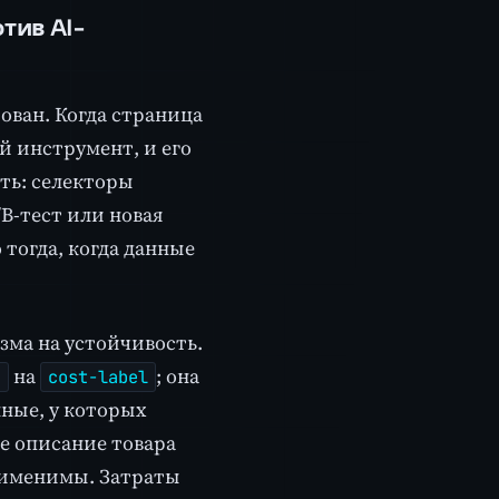
тив AI-
ован. Когда страница
й инструмент, и его
сть: селекторы
B-тест или новая
 тогда, когда данные
зма на устойчивость.
на
; она
g
cost-label
нные, у которых
е описание товара
рименимы. Затраты