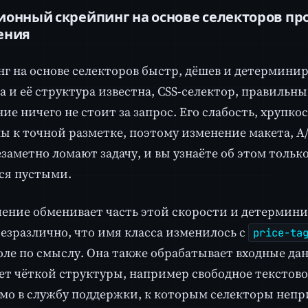
онный скрейпинг на основе селекторов про
ения
г на основе селекторов быстр, дёшев и детерминир
а и её структура известна, CSS-селектор, правильны
ие ничего не стоит за запрос. Его слабость, хрупко
ы к точной разметке, поэтому изменение макета, A/
езаметно ломают задачу, и вы узнаёте об этом только
ся пустыми.
чение обменивает часть этой скорости и детермини
езразлично, что имя класса изменилось с
price-ta
оле по смыслу. Она также обрабатывает входные да
ет чёткой структуры, например свободное текстово
мо в службу поддержки, к которым селекторы неп