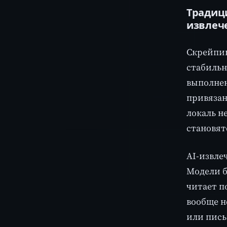
Традици
извлеч
Скрейпин
стабильн
выполнен
привязан
локаль н
становят
AI-извле
Модели б
читает п
вообще н
или пись