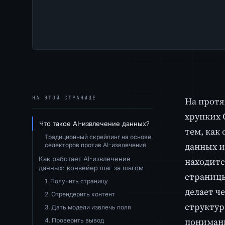
НА ЭТОЙ СТРАНИЦЕ
На протя
хрупких 
Что такое AI-извлечение данных?
тем, как
Традиционный скрейпинг на основе
данных и
селекторов против AI-извлечения
Как работает AI-извлечение
находитс
данных: конвейер шаг за шагом
страницы
1. Получить страницу
делает ч
2. Отрендерить контент
структур
3. Дать модели извлечь поля
понимани
4. Проверить вывод