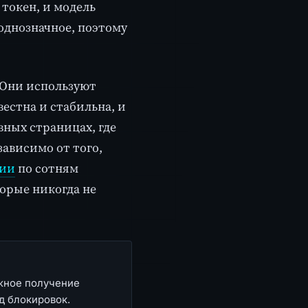
 токен, и модель
однозначное, поэтому
 Они используют
звестна и стабильна, и
ных страницах, где
ависимо от того,
ции
по сотням
торые никогда не
ёжное получение
д блокировок.