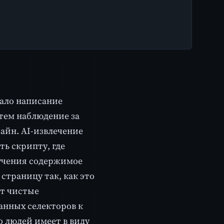
чало написание
атем наблюдение за
зайн. AI-извлечение
ть скрипту, где
бучения содержимое
страницу так, как это
ет чистые
анных селекторов к
 людей имеет в виду