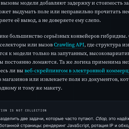
 вызовы модели добавляют задержку и стоимость за
ожет выдумать поле или неправильно прочитать не
яете её вывод, а не доверяете ему слепо.
ике большинство серьёзных конвейеров гибридны.
селекторы или вызов
Crawling API
, где структура и
ся к модели только на запутанных, высоковариатив
ы постоянно ломаются. Та же логика применима нез
есь ли вы
веб-скрейпингом в электронной коммер
 магазинов или извлекаете поля из документов, ко
одному и тому же макету.
TION IS NOT COLLECTION
разделить две задачи, которые часто путают.
Сбор
, это над
отанной страницы: рендеринг JavaScript, ротация IP и обхо