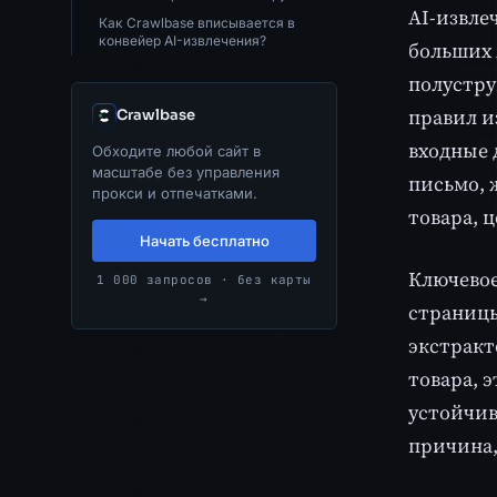
AI-извле
Как Crawlbase вписывается в
конвейер AI-извлечения?
больших 
полустру
правил и
Crawlbase
входные 
Обходите любой сайт в
масштабе без управления
письмо, 
прокси и отпечатками.
товара, ц
Начать бесплатно
Ключевое
1 000 запросов · без карты
→
страницы
экстракт
товара, 
устойчив
причина,