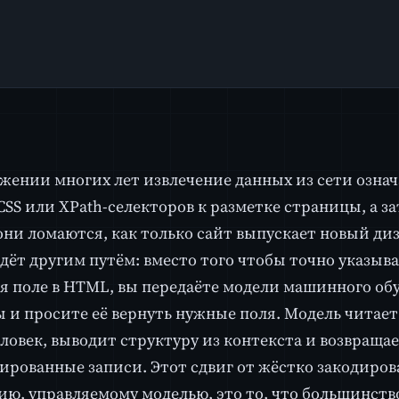
жении многих лет извлечение данных из сети озна
CSS или XPath-селекторов к разметке страницы, а з
 они ломаются, как только сайт выпускает новый ди
дёт другим путём: вместо того чтобы точно указыва
я поле в HTML, вы передаёте модели машинного о
 и просите её вернуть нужные поля. Модель читает 
еловек, выводит структуру из контекста и возвраща
ированные записи. Этот сдвиг от жёстко закодиров
ю, управляемому моделью, это то, что большинство