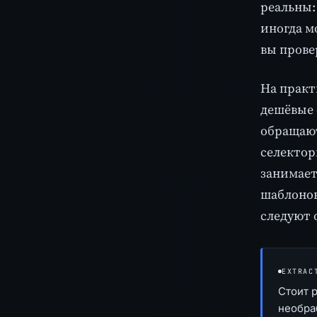
реальны:
иногда м
вы провер
На практ
дешёвые 
обращают
селектор
занимает
шаблонов
следуют 
EXTRAC
Стоит 
необраб