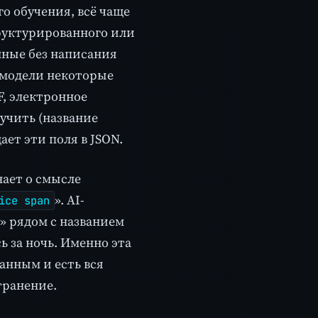
о обучения, всё чаще
руктурированного или
нные без написания
 модели некоторые
, электронное
учить (название
ает эти поля в JSON.
нает о смысле
». AI-
ice span
0» рядом с названием
ь за ночь. Именно эта
анным и есть вся
транение.