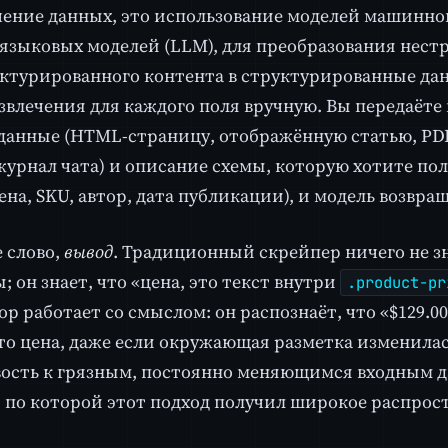
чение данных, это использование моделей машинног
языковых моделей (LLM), для преобразования нест
ктурированного контента в структурированные да
звлечения для каждого поля вручную. Вы передаёте
данные (HTML-страницу, отображённую статью, PDF
журнал чата) и описание схемы, которую хотите пол
ена, SKU, автор, дата публикации), и модель возвращ
 слово,
вывод
. Традиционный скрейпер ничего не з
; он знает, что «цена, это текст внутри
.product-pr
ор работает со смыслом: он распознаёт, что «$129.0
это цена, даже если окружающая разметка изменилас
ость к грязным, постоянно меняющимся входным д
 по которой этот подход получил широкое распрос