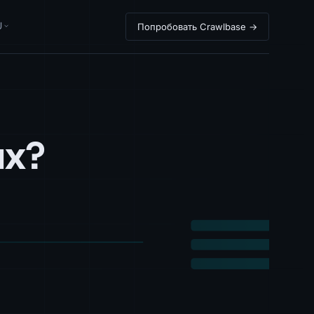
U
Попробовать Crawlbase →
ых?